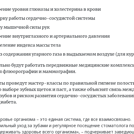
ение уровня глюкозы и холестерина в крови
рку работы сердечно-сосудистой системы
у мышечной силы рук
ение внутриглазного и артериального давления
еление индекса массы тела
з содержания угарного газа в выдыхаемом воздухе (для ку
льно будут работать передвижные медицинские комплекс
я флюорографии и маммографии.
ы проведут мастер-классы по правильной гигиене полости
о выборе зубных щеток и паст, а также объяснят связь меж
зубов и риском развития сердечно-сосудистых заболевани
диабета.
ровье организма – это единая система, где все взаимосвязано.
ильный уход за зубами и регулярное посещение стоматолога п
ерживать здоровье всего организма», – подчеркивает заведую