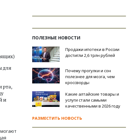
ПОЛЕЗНЫЕ НОВОСТИ
Продажи ипотеки в России
достигли 2,6 трлн рублей
рящих)
ы для
Почему прогулки и сон
полезнее для мозга, чем
кроссворды
 рта,
ду
Какие алтайские товары и
й и
услуги стали самыми
качественными в 2026 году
РАЗМЕСТИТЬ НОВОСТЬ
омогают
щая