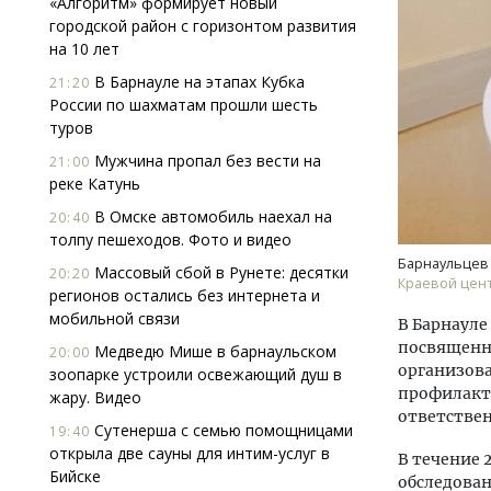
«Алгоритм» формирует новый
городской район с горизонтом развития
на 10 лет
В Барнауле на этапах Кубка
21:20
России по шахматам прошли шесть
туров
Мужчина пропал без вести на
21:00
реке Катунь
В Омске автомобиль наехал на
20:40
толпу пешеходов. Фото и видео
Барнаульцев
Массовый сбой в Рунете: десятки
20:20
Краевой цен
регионов остались без интернета и
мобильной связи
В Барнауле
посвященн
Медведю Мише в барнаульском
20:00
организов
зоопарке устроили освежающий душ в
профилакт
жару. Видео
ответствен
Сутенерша с семью помощницами
19:40
открыла две сауны для интим-услуг в
В течение
Бийске
обследова