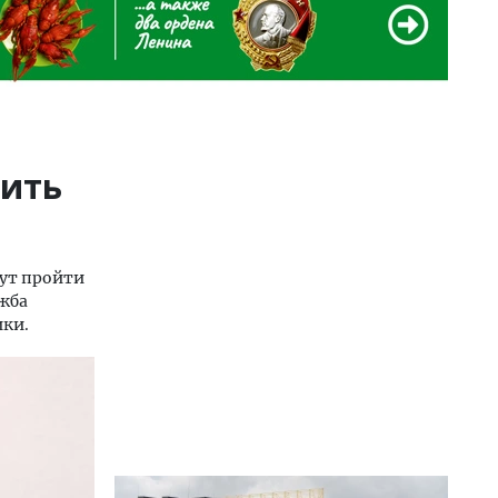
рить
гут пройти
ужба
ики.