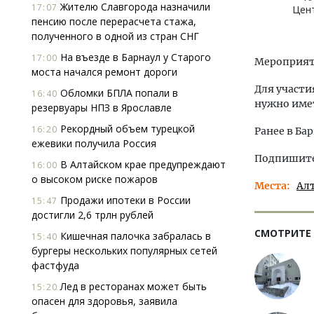
Жителю Славгорода назначили
17:07
Цен
пенсию после перерасчета стажа,
полученного в одной из стран СНГ
На въезде в Барнаул у Старого
17:00
Мероприятие
моста начался ремонт дороги
Для участи
Обломки БПЛА попали в
16:40
нужно имет
резервуары НПЗ в Ярославле
Рекордный объем турецкой
16:20
Ранее в Ба
ежевики получила Россия
Подпишитес
В Алтайском крае предупреждают
16:00
о высоком риске пожаров
Места
Ал
Продажи ипотеки в России
15:47
достигли 2,6 трлн рублей
СМОТРИТЕ
Кишечная палочка забралась в
15:40
бургеры нескольких популярных сетей
фастфуда
Лед в ресторанах может быть
15:20
опасен для здоровья, заявила