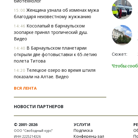
биотехнолог
Женщина узнала об изменах мужа
15:00
благодаря неизвестному жужжанию
Косолапый в барнаульском
14:46
зоопарке принял тропический душ.
Видео
В Барнаульском планетарии
14:40
Сюжет:
открыли две фотовыставки к 65-летию
полета Титова
Чтобы сооб
Телецкое озеро во время штиля
14:20
показали на Алтае. Видео
ВСЯ ЛЕНТА
НОВОСТИ ПАРТНЕРОВ
© 2001-2026
УСЛУГИ
Р
Подписка
Об
ООО “Свободный курс”
Конференц-зал
П
ИНН 2225214326