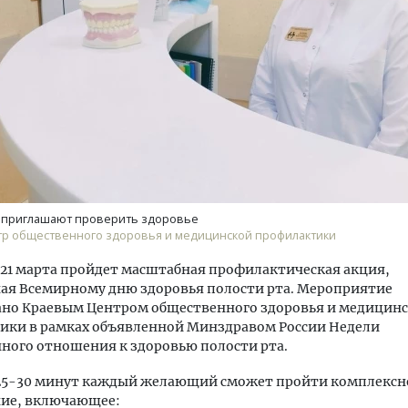
Архитектурный код начин
земли. Мощение крупно
плитами становится нов
стандартом благоустрой
 приглашают проверить здоровье
тр общественного здоровья и медицинской профилактики
СТРОИТЕЛЬСТВО
 21 марта пройдет масштабная профилактическая акция,
ая Всемирному дню здоровья полости рта. Мероприятие
ано Краевым Центром общественного здоровья и медицин
ики в рамках объявленной Минздравом России Недели
ного отношения к здоровью полости рта.
 25-30 минут каждый желающий сможет пройти комплексн
ние, включающее: