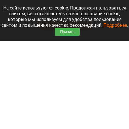
9 августа 2026 в 18:35
На сайте используются cookie. Продолжая пользоваться
сайтом, вы соглашаетесь на использование cookie,
Мощный ураган бушует в Самарской области.
которые мы используем для удобства пользования
сайтом и повышения качества рекомендаций.
Подробнее
.
Читать полностью
Принять
Москвичей призвали оставаться дома
Экран телефона