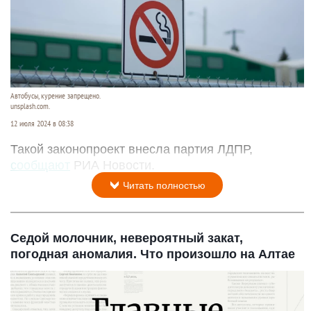
Автобусы, курение запрещено.
unsplash.com.
12 июля 2024 в 08:38
Такой законопроект внесла партия ЛДПР,
сообщают
РИА Новости.
Читать полностью
Седой молочник, невероятный закат,
погодная аномалия. Что произошло на Алтае