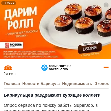
Реклама
To
F7
9 августа
Главная
Новости Барнаула
Недвижимость
Эконом
Барнаульцев раздражают курящие коллеги
Опрос сервиса по поиску работы SuperJob, в
котором приняли участие представители