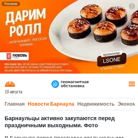
Реклама
To
F7
10 августа
Главная
Новости Барнаула
Недвижимость
Эконом
Барнаульцы активно закупаются перед
праздничными выходными. Фото
В Барнауле перед праздничными выходными