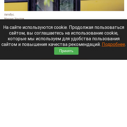
Автобус.
Михаил Хаустов
10 августа 2026 в 08:50
На сайте используются cookie. Продолжая пользоваться
сайтом, вы соглашаетесь на использование cookie,
На пассажироперевозчика «СолГри» подал в суд
которые мы используем для удобства пользования
оптовый поставщик топлива «Нефтересурс».
сайтом и повышения качества рекомендаций.
Подробнее
.
Компания требует взыскать с ответчика 14,2 млн
Принять
рублей.
Читать полностью
Озеро Ая в 2026 году. Сколько стоит отдых и
кому подойдет популярный курорт Алтая