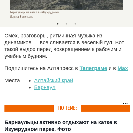
Барнаульцы на катке в «Изумрудном».
Барнаул
Лариса Васильева
Лариса
Смех, разговоры, ритмичная музыка из
динамиков — все сливается в веселый гул. Вот
такой выдох перед возвращением к рабочим и
учебным будням.
Подпишитесь на Алтапресс в
Телеграме
и в
Max
Места
Алтайский край
Барнаул
ПО ТЕМЕ:
Барнаульцы активно отдыхают на катке в
Изумрудном парке. Фото