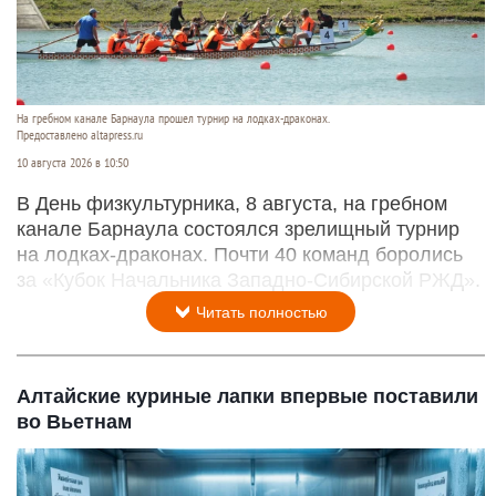
На гребном канале Барнаула прошел турнир на лодках-драконах.
Предоставлено altapress.ru
10 августа 2026 в 10:50
В День физкультурника, 8 августа, на гребном
канале Барнаула состоялся зрелищный турнир
на лодках-драконах. Почти 40 команд боролись
за «Кубок Начальника Западно-Сибирской РЖД».
Читать полностью
Алтайские куриные лапки впервые поставили
во Вьетнам