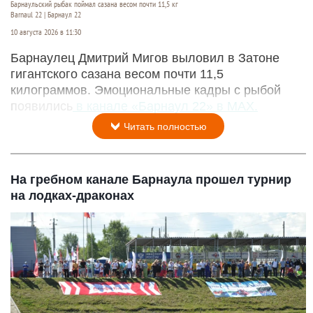
Барнаульский рыбак поймал сазана весом почти 11,5 кг
Barnaul 22 | Барнаул 22
10 августа 2026 в 11:30
Барнаулец Дмитрий Мигов выловил в Затоне
гигантского сазана весом почти 11,5
килограммов. Эмоциональные кадры с рыбой
появились
в канале «Барнаул 22» в MAX.
Читать полностью
На гребном канале Барнаула прошел турнир
на лодках-драконах