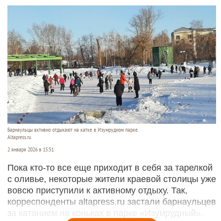
Барнаульцы активно отдыхают на катке в Изумрудном парке.
Altapress.ru
2 января 2026 в 15:51
Пока кто-то все еще приходит в себя за тарелкой
с оливье, некоторые жители краевой столицы уже
вовсю приступили к активному отдыху. Так,
корреспонденты altapress.ru застали барнаульцев
за катанием на коньках в парке «Изумрудный».