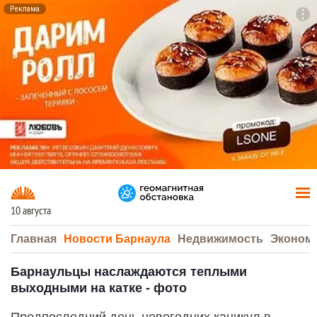
Реклама
To
F7
10 августа
Главная
Новости Барнаула
Недвижимость
Эконом
Барнаульцы наслаждаются теплыми
выходными на катке - фото
Предпоследний день новогодних каникул в