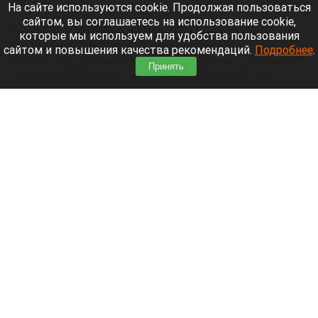
10 августа 2026 в 09:40
На сайте используются cookie. Продолжая пользоваться
сайтом, вы соглашаетесь на использование cookie,
В краевой столице на предстоящей неделе
которые мы используем для удобства пользования
ожидается преимущественно сухая и теплая
сайтом и повышения качества рекомендаций.
Подробнее
.
погода. По данным «Яндекс Погоды», дневные
Принять
температуры будут держаться около 25–28
градусов тепла.
Читать полностью
В Новосибирске все готово к приезду Путина.
Видео