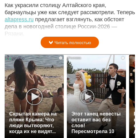
Как украсили столицу Алтайского края,
барнаульцы уже как следует рассмотрели. Теперь
аltapress.ru
предлагает взглянуть, как обстоят
дела в новогодней столице России-2026 —
Рязани.
Читать полностью
i
i
Скрытая камера на
Этот танец невесты
Р
пляже Крыма: Что
оставит вас без
н
люди вытворяют,
слов!
с
когда их не видят...
Пересмотрела 10
д
раз