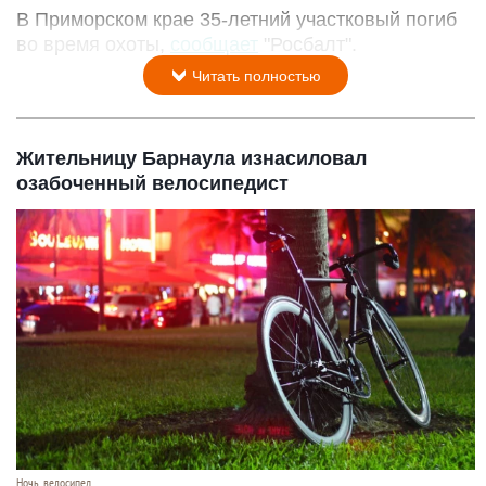
В Приморском крае 35-летний участковый погиб
во время охоты,
сообщает
"Росбалт".
Читать полностью
Жительницу Барнаула изнасиловал
озабоченный велосипедист
Ночь, велосипед