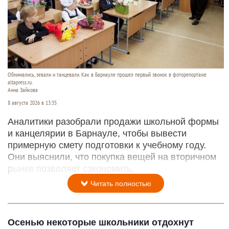
Обнимались, зевали и танцевали. Как в Барнауле прошел первый звонок в фоторепортаже
altapress.ru.
Анна Зайкова
8 августа 2026 в 13:35
Аналитики разобрали продажи школьной формы
и канцелярии в Барнауле, чтобы вывести
примерную смету подготовки к учебному году.
Они выяснили, что покупка вещей на вторичном
рынке позволяет сэкономить.
Читать полностью
Осенью некоторые школьники отдохнут