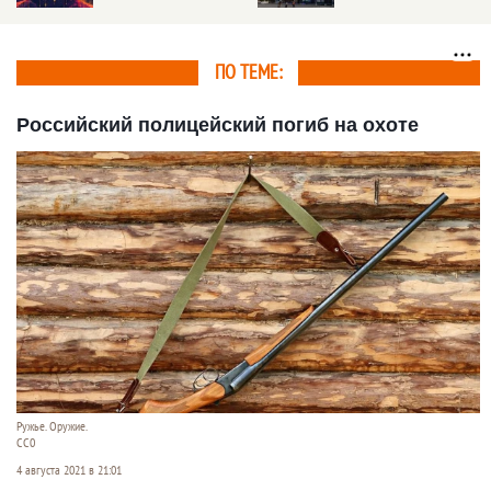
России
барнаульского
аэропорта
ПО ТЕМЕ:
Российский полицейский погиб на охоте
Ружье. Оружие.
СС0
4 августа 2021 в 21:01