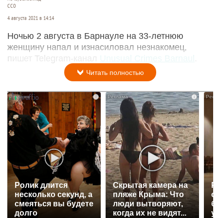
СС0
4 августа 2021 в 14:14
Ночью 2 августа в Барнауле на 33-летнюю
женщину напал и изнасиловал незнакомец,
пишет Telegram-канал
Unusual Crimes Barnaul
.
Читать полностью
i
i
Ролик длится
Скрытая камера на
Р
несколько секунд, а
пляже Крыма: Что
с
смеяться вы будете
люди вытворяют,
б
долго
когда их не видят...
у