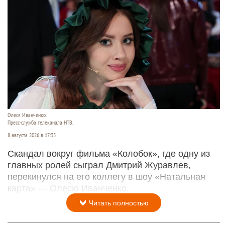
Олеся Иванченко.
Пресс-служба телеканала НТВ.
8 августа 2026 в 17:35
Скандал вокруг фильма «Колобок», где одну из
главных ролей сыграл Дмитрий Журавлев,
перекинулся на его коллегу в шоу «Натальная
карта» — Олесю Иванченко.
Читать полностью