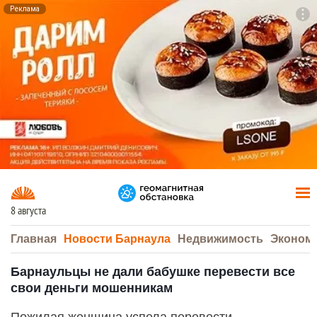
Реклама
To
F7
8 августа
Главная
Новости Барнаула
Недвижимость
Эконом
Барнаульцы не дали бабушке перевести все
свои деньги мошенникам
Пожилая женщина успела перевести