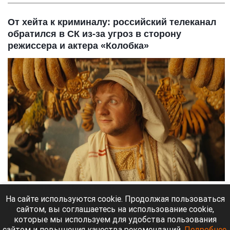
От хейта к криминалу: российский телеканал
обратился в СК из-за угроз в сторону
режиссера и актера «Колобка»
Кадр из фильма «Последний богатырь. Колобок».
Кинопоиск
На сайте используются cookie. Продолжая пользоваться
сайтом, вы соглашаетесь на использование cookie,
8 августа 2026 в 11:35
которые мы используем для удобства пользования
Пару дней назад, 6 августа, на большие экраны в
сайтом и повышения качества рекомендаций.
Подробнее
.