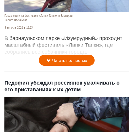
Парад корги на фестивале «Лапки Тапки» в Барнауле.
Лариса Васильева
8 августа 2026 в 15:35
В барнаульском парке «Изумрудный» проходит
масштабный фестиваль «Лапки Тапки», где
собрались все собачники города.
Читать полностью
Педофил убеждал россиянок умалчивать о
его приставаниях к их детям