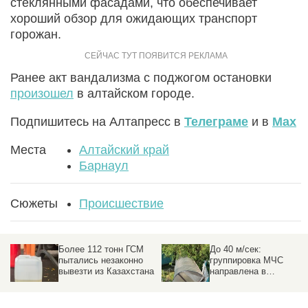
стеклянными фасадами, что обеспечивает
хороший обзор для ожидающих транспорт
горожан.
Ранее акт вандализма с поджогом остановки
произошел
в алтайском городе.
Подпишитесь на Алтапресс в
Телеграме
и в
Max
Места
Алтайский край
Барнаул
Сюжеты
Происшествие
Более 112 тонн ГСМ
До 40 м/сек:
пытались незаконно
группировка МЧС
вывезти из Казахстана
направлена в
пострадавшие от
урагана районы на
Алтае