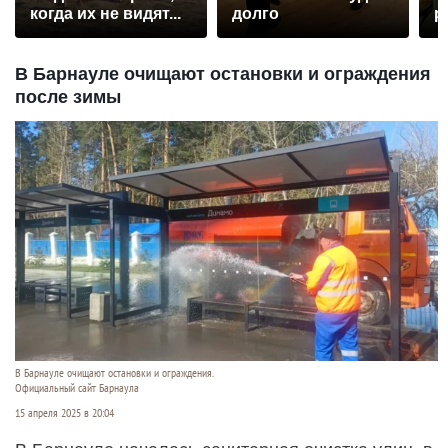
когда их не видят...
долго
р
В Барнауле очищают остановки и ограждения
после зимы
В Барнауле очищают остановки и ограждения.
Официальный сайт Барнаула
15 апреля 2025 в 20:04