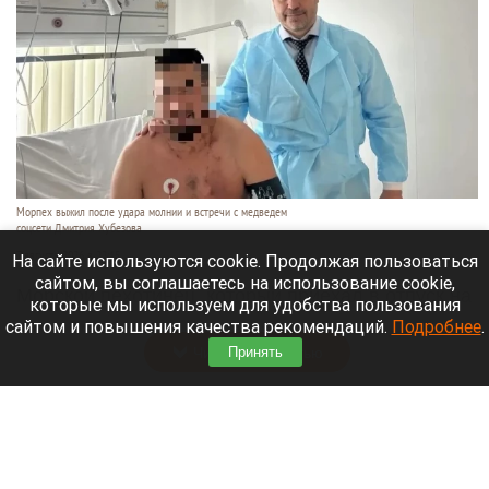
Морпех выжил после удара молнии и встречи с медведем
соцсети Дмитрия Хубезова
7 августа 2026 в 22:15
На сайте используются cookie. Продолжая пользоваться
сайтом, вы соглашаетесь на использование cookie,
Морской пехотинец, который приехал в отпуск на
которые мы используем для удобства пользования
Алтай, пережил чудовищную серию событий.
сайтом и повышения качества рекомендаций.
Подробнее
.
Читать полностью
Принять
В Барнауле водитель сбил женщину на зебре
и скрылся