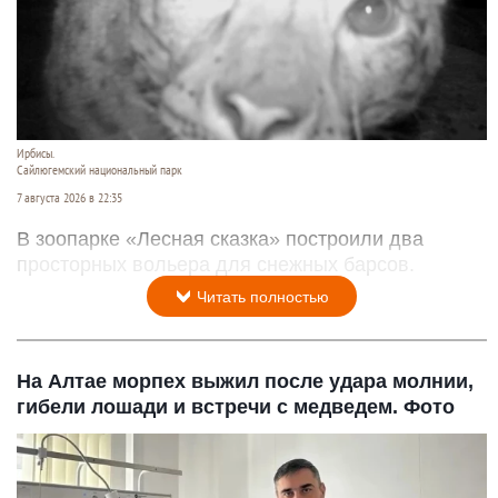
Ирбисы.
Сайлюгемский национальный парк
7 августа 2026 в 22:35
В зоопарке «Лесная сказка» построили два
просторных вольера для снежных барсов.
Читать полностью
На Алтае морпех выжил после удара молнии,
гибели лошади и встречи с медведем. Фото