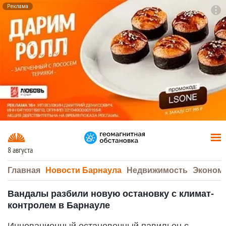
Реклама
To
F7
8 августа
Главная
Новости Барнаула
Недвижимость
Эконом
Вандалы разбили новую остановку с климат-
контролем в Барнауле
Инновационный остановочный павильон с