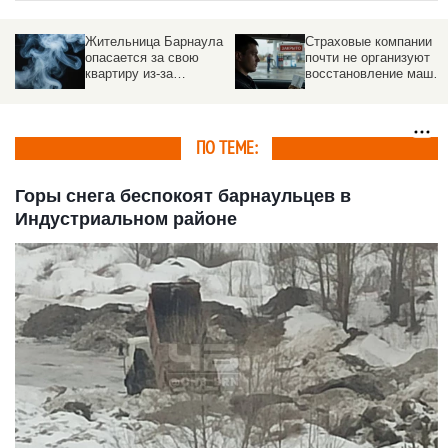
Жительница Барнаула
Страховые компании
опасается за свою
почти не организуют
квартиру из-за
восстановление машин
соседей-курильщиков
по ОСАГО
ПО ТЕМЕ:
Горы снега беспокоят барнаульцев в
Индустриальном районе