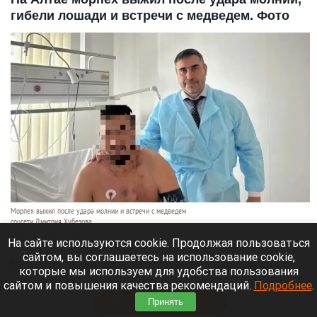
гибели лошади и встречи с медведем. Фото
Морпех выжил после удара молнии и встречи с медведем
соцсети Дмитрия Хубезова
7 августа 2026 в 22:15
На сайте используются cookie. Продолжая пользоваться
сайтом, вы соглашаетесь на использование cookie,
Морской пехотинец, который приехал в отпуск на
которые мы используем для удобства пользования
Алтай, пережил чудовищную серию событий.
сайтом и повышения качества рекомендаций.
Подробнее
.
Читать полностью
Принять