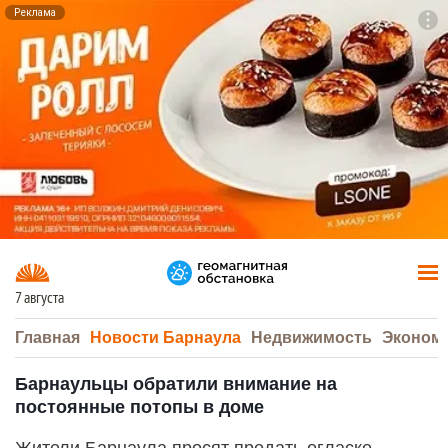
Реклама
To
F7
7 августа
Главная
Новости Барнаула
Недвижимость
Эконом
Барнаульцы обратили внимание на
постоянные потопы в доме
Жители Барнаула просят предать огласке