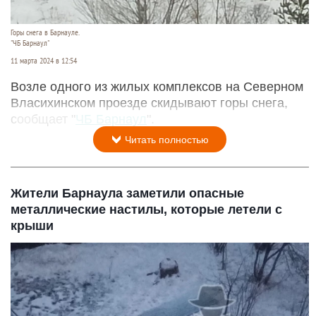
Горы снега в Барнауле.
"ЧБ Барнаул"
11 марта 2024 в 12:54
Возле одного из жилых комплексов на Северном
Власихинском проезде скидывают горы снега,
сообщает "
ЧБ Барнаул
".
Читать полностью
Жители Барнаула заметили опасные
металлические настилы, которые летели с
крыши