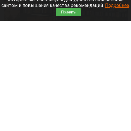
сайтом и повышения качества рекомендаций.
Подробнее
.
Принять
Судостроитель­ная верфь, Москва.
Фото предоставлено компанией «ЗИАС».
6 августа 2026 в 09:40
Компания ЗИАС начала производить навесные
фасадные системы в небольшом цехе в
Новоалтайске почти четверть века назад. А
сегодня входит в пятерку крупнейших
производителей на своем рынке. И продолжает
удивлять. Недавно в компании заявили:
выполнят любой полет фантазии архитектора. О
том, что стоит за этим заявлением, рассказал
директор компании Анатолий Волков.