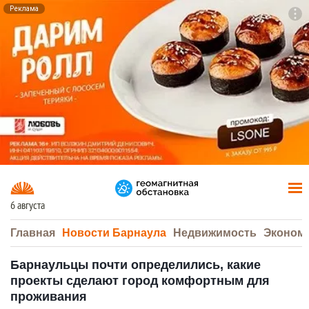
Реклама
To
F7
6 августа
Главная
Новости Барнаула
Недвижимость
Эконом
Барнаульцы почти определились, какие
проекты сделают город комфортным для
проживания