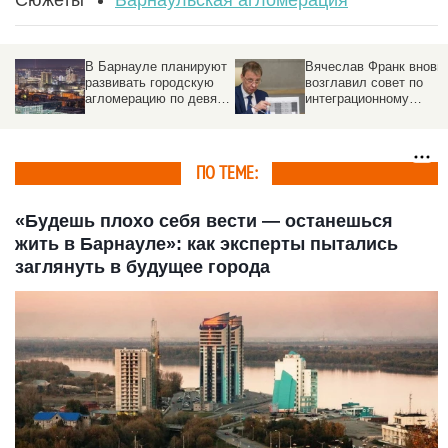
В Барнауле планируют
Вячеслав Франк вновь
развивать городскую
возглавил совет по
агломерацию по девяти
интеграционному
направлениям
развитию
Барнаульской
агломерации
ПО ТЕМЕ:
«Будешь плохо себя вести — останешься
жить в Барнауле»: как эксперты пытались
заглянуть в будущее города