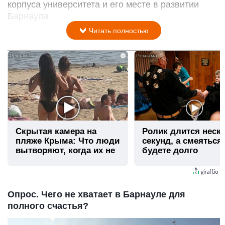
корпуса университета и его месте в развитии
Барнаула
Читать полностью
i
Скрытая камера на
Ролик длится неск
пляже Крыма: Что люди
секунд, а смеяться
вытворяют, когда их не
будете долго
видят...
Опрос. Чего не хватает в Барнауле для
полного счастья?