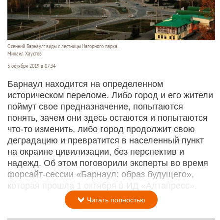
Осенний Барнаул: виды с лестницы Нагорного парка.
Михаил Хаустов
3 октября 2019 в 07:34
Барнаул находится на определенном
историческом переломе. Либо город и его жители
поймут свое предназначение, попытаются
понять, зачем они здесь остаются и попытаются
что-то изменить, либо город продолжит свою
деградацию и превратится в населенный пункт
на окраине цивилизации, без перспектив и
надежд. Об этом поговорили эксперты во время
форсайт-сессии «Барнаул: образ будущего»,
которая прошла 1 октября в ИД «Алтапресс».
Читать полностью