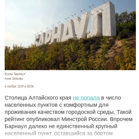
Буквы "Барнаул".
Анна Зайкова
6 ноября 2019 в 08:06
Столица Алтайского края
не попала
в число
населенных пунктов с комфортным для
проживания качеством городоской среды. Такой
рейтинг опубликовал Минстрой России. Впрочем
Барнаул далеко не единственный крупный
населенный пункт, оставшийся за бортом