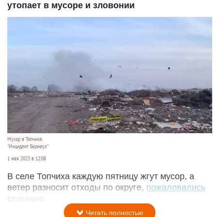
утопает в мусоре и зловонии
Мусор в Топчихе.
"Инцидент Барнаул"
1 мая 2023 в 12:08
В селе Топчиха каждую пятницу жгут мусор, а
ветер разносит отходы по округе,
пожаловались
сельчане.
Читать полностью