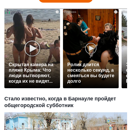
i
i
Скрытая камера на
Ролик длится
Э
пляже Крыма: Что
несколько секунд, а
о
люди вытворяют,
смеяться вы будете
с
когда их не видят...
долго
П
р
Стало известно, когда в Барнауле пройдет
общегородской субботник