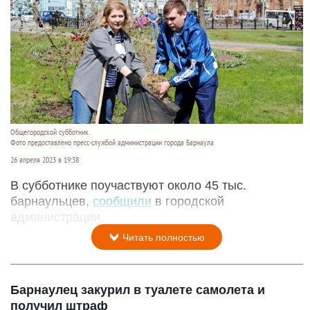
Общегородской субботник.
Фото предоставлено пресс-службой администрации города Барнаула
26 апреля 2023 в 19:38
В субботнике поучаствуют около 45 тыс.
барнаульцев,
сообщили
в городской
администрации.
Читать полностью
Барнаулец закурил в туалете самолета и
получил штраф