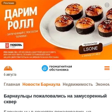
Реклама
To
F7
6 августа
Главная
Новости Барнаула
Недвижимость
Эконом
Барнаульцы пожаловались на замусоренный
сквер
Барнаульцы в соцсетях пожаловались на