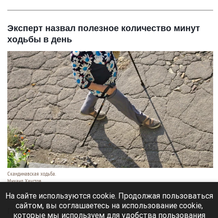
Эксперт назвал полезное количество минут
ходьбы в день
Скандинавская ходьба.
Михаил Хаустов
5 августа 2026 в 16:50
На сайте используются cookie. Продолжая пользоваться
сайтом, вы соглашаетесь на использование cookie,
Пешие прогулки повышают выносливость,
которые мы используем для удобства пользования