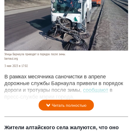
Улицы Барнаула приводят в порядок после зимы.
barnaul.org
3 мая 2023 в 17:02
В рамках месячника саночистки в апреле
дорожные службы Барнаула привели в порядок
дороги и тротуары после зимы,
сообщают
в
пресс-службе мэрии города.
Читать полностью
Жители алтайского села жалуются, что оно