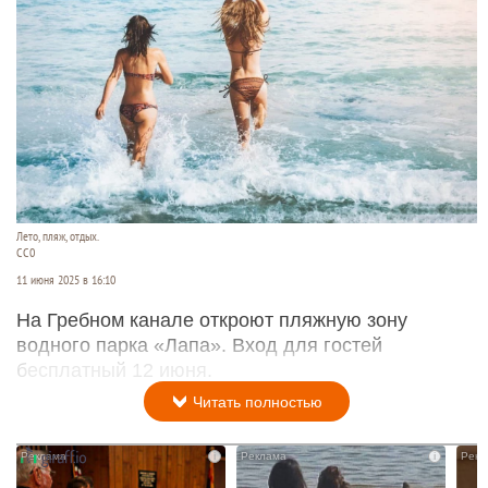
Лето, пляж, отдых.
CC0
11 июня 2025 в 16:10
На Гребном канале откроют пляжную зону
водного парка «Лапа». Вход для гостей
бесплатный 12 июня.
Читать полностью
i
i