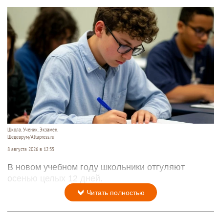
Школа. Ученик. Экзамен.
Шедеврум/Altapress.ru
8 августа 2026 в 12:35
В новом учебном году школьники отгуляют
осенью целых 12 дней.
Читать полностью