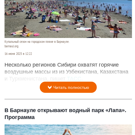
Купальный сезон на городском пляже в Барнауле.
barnaul.org
16 июня 2025 в 12:22
Несколько регионов Сибири охватят горячие
воздушные массы из из Узбекистана, Казахстана
и Туркменистана, пишет
ТАСС
.
Читать полностью
В Барнауле открывают водный парк «Лапа».
Программа