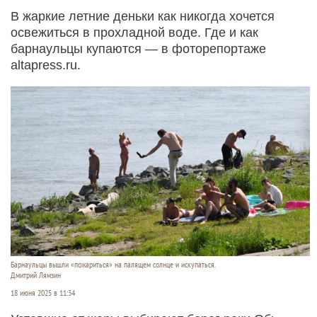
В жаркие летние деньки как никогда хочется
освежиться в прохладной воде. Где и как
барнаульцы купаются — в фоторепортаже
altapress.ru.
Барнаульцы вышли «пожариться» на палящем солнце и искупаться.
Дмитрий Лямзин
18 июня 2025 в 11:34