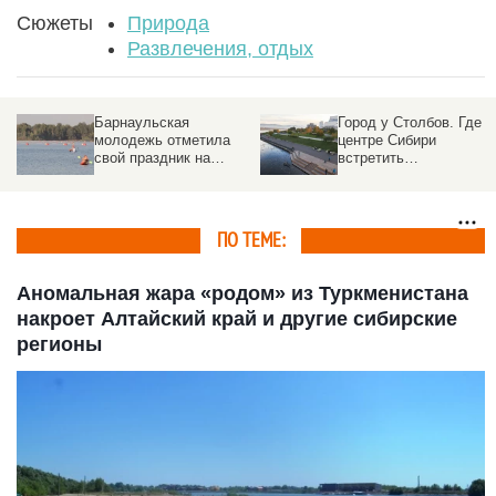
Сюжеты
Природа
Развлечения, отдых
Город у Столбов. Где в
Грибок, паразиты и
центре Сибири
арматура. Какую
встретить
опасность скрывают
десятирублевый закат
«дикие пляжи»,
и попробовать таежную
рассказали врачи
уху
ПО ТЕМЕ:
Аномальная жара «родом» из Туркменистана
накроет Алтайский край и другие сибирские
регионы