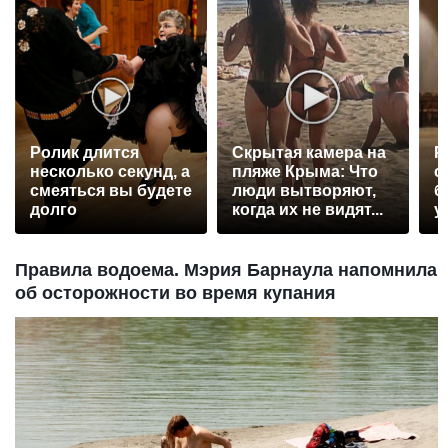
Ролик длится
Скрытая камера на
Р
несколько секунд, а
пляже Крыма: Что
с
смеяться вы будете
люди вытворяют,
б
долго
когда их не видят...
у
Правила водоема. Мэрия Барнаула напомнила
об осторожности во время купания