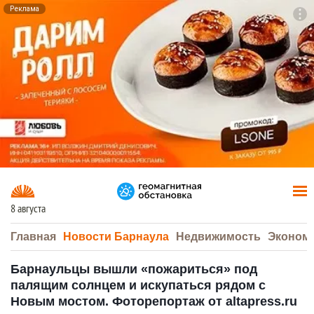
Реклама
To
F7
8 августа
Главная
Новости Барнаула
Недвижимость
Эконом
Барнаульцы вышли «пожариться» под
палящим солнцем и искупаться рядом с
Новым мостом. Фоторепортаж от altapress.ru