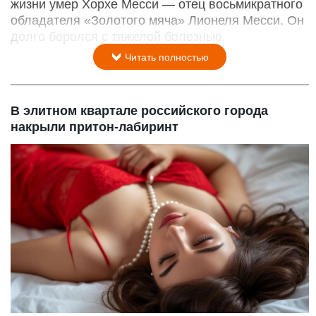
жизни умер Хорхе Месси — отец восьмикратного
обладателя «Золотого мяча» Лионеля Месси. Он
долго боролся с тяжелой болезнью.
Читать полностью
В элитном квартале российского города
накрыли притон-лабиринт