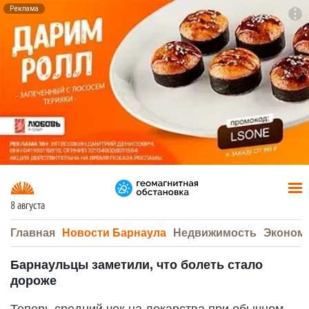
Реклама
To
F7
8 августа
Главная
Новости Барнаула
Недвижимость
Эконом
Барнаульцы заметили, что болеть стало
дороже
Теперь средний чек на лекарства при обычном