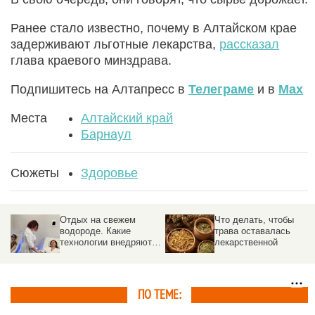
Ранее стало известно, почему в Алтайском крае
задерживают льготные лекарства,
рассказал
глава краевого минздрава.
Подпишитесь на Алтапресс в
Телеграме
и в
Max
Места
Алтайский край
Барнаул
Сюжеты
Здоровье
Отдых на свежем
Что делать, чтобы
водороде. Какие
трава оставалась
технологии внедряют в
лекарственной
санаториях Белокурихи
ПО ТЕМЕ: