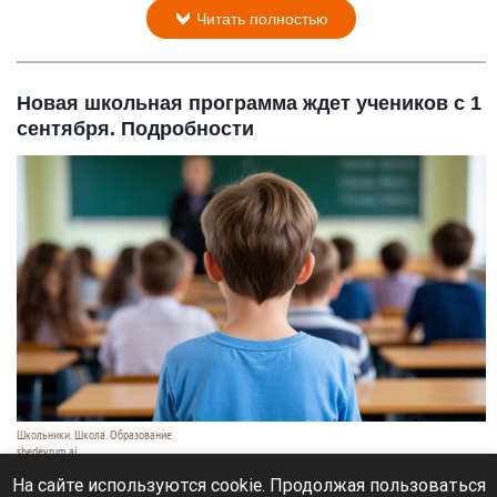
Читать полностью
Новая школьная программа ждет учеников с 1
сентября. Подробности
Школьники. Школа. Образование.
shedevrum.ai
8 августа 2026 в 17:05
На сайте используются cookie. Продолжая пользоваться