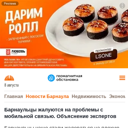
Реклама
To
F7
8 августа
Главная
Новости Барнаула
Недвижимость
Эконом
Барнаульцы жалуются на проблемы с
мобильной связью. Объяснение экспертов
Барнаульцы чаще стали жаловаться на плохую