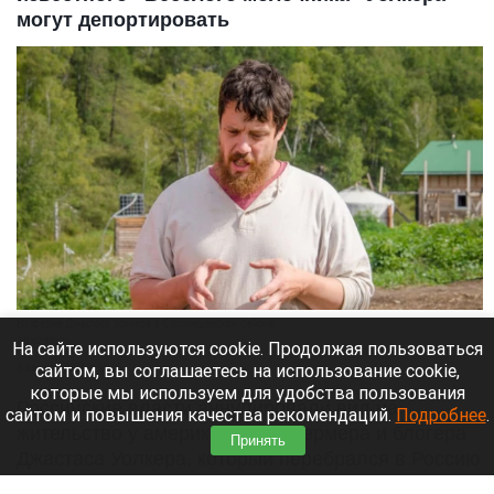
могут депортировать
На ферме Джастаса Уолкера в Солонешенском районе.
Altapress.ru
На сайте используются cookie. Продолжая пользоваться
сайтом, вы соглашаетесь на использование cookie,
8 августа 2026 в 10:05
которые мы используем для удобства пользования
Российские власти аннулировали вид на
сайтом и повышения качества рекомендаций.
Подробнее
.
жительство у американского фермера и блогера
Принять
Джастаса Уолкера, который перебрался в Россию
ради сельского хозяйства. Теперь ему грозит