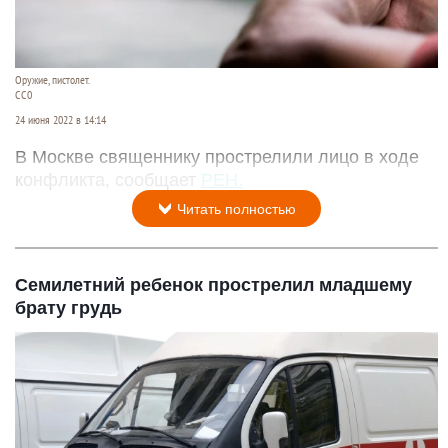
Оружие, пистолет.
СС0
24 июня 2022 в 14:14
В Москве священнику прострелили лицо в ходе
конфликта, сообщает
РЕН.
Читать полностью
Семилетний ребенок прострелил младшему
брату грудь