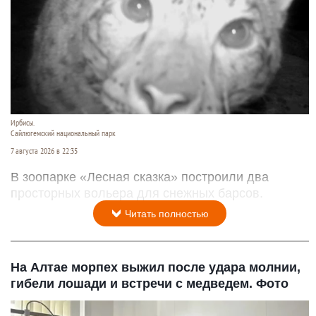
Ирбисы.
Сайлюгемский национальный парк
7 августа 2026 в 22:35
В зоопарке «Лесная сказка» построили два
просторных вольера для снежных барсов.
Читать полностью
На Алтае морпех выжил после удара молнии,
гибели лошади и встречи с медведем. Фото