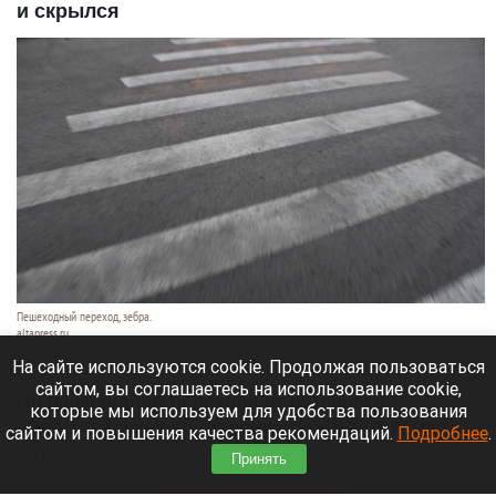
и скрылся
Пешеходный переход, зебра.
altapress.ru
7 августа 2026 в 21:55
На сайте используются cookie. Продолжая пользоваться
сайтом, вы соглашаетесь на использование cookie,
На пешеходном переходе от остановки
которые мы используем для удобства пользования
«Волгоградская» в сторону «Чижика» 7 августа
сайтом и повышения качества рекомендаций.
Подробнее
.
автомобиль сбил женщину и скрылся с места
Принять
происшествия.