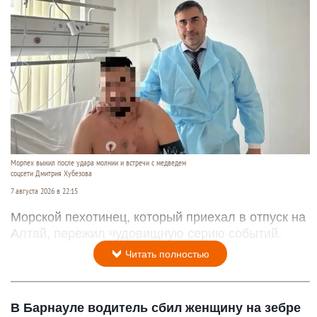
Морпех выжил после удара молнии и встречи с медведем
соцсети Дмитрия Хубезова
7 августа 2026 в 22:15
Морской пехотинец, который приехал в отпуск на
Алтай, пережил чудовищную серию событий.
Читать полностью
В Барнауле водитель сбил женщину на зебре