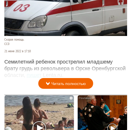
Скорая помощь.
СС0
21 июня 2022 в 17:10
Семилетний ребенок прострелил младшему
брату грудь из револьвера в Орске Оренбургской
области,
пишет
Lenta.ru.
Читать полностью
i