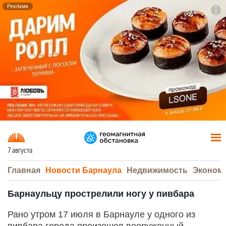
Реклама
To
F7
7 августа
Главная
Новости Барнаула
Недвижимость
Эконом
Барнаульцу прострелили ногу у пивбара
Рано утром 17 июля в Барнауле у одного из
пивбара города произошел вооруженный