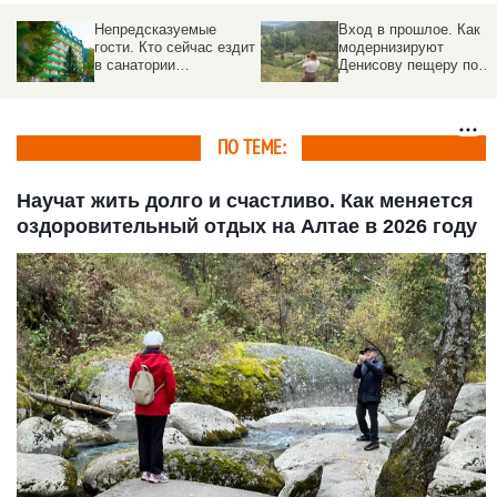
Непредсказуемые
Вход в прошлое. Как
гости. Кто сейчас ездит
модернизируют
в санатории
Денисову пещеру под
Белокурихи, и как
туристов
проходит летний сезон
ПО ТЕМЕ:
Научат жить долго и счастливо. Как меняется
оздоровительный отдых на Алтае в 2026 году