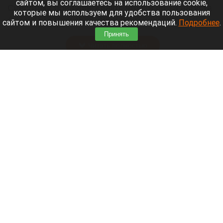
сайтом, вы соглашаетесь на использование cookie,
Синоптики предупреждают, что с 9 по 13 августа
которые мы используем для удобства пользования
Алтайский край местами накроет аномальный
сайтом и повышения качества рекомендаций.
Подробнее
.
зной.
Принять
Читать полностью
Штукатурка с потолка едва не рухнула на
жительницу барнаульской многоэтажки.
Жалобы на УК