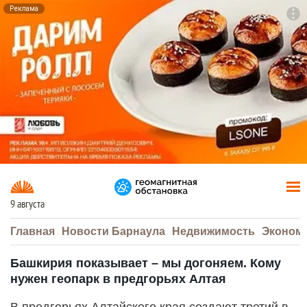
Реклама
To
F7
9 августа
Главная
Новости Барнаула
Недвижимость
Эконом
Башкирия показывает – мы догоняем. Кому
нужен геопарк в предгорьях Алтая
В предгорьях Алтайского края создают третий в