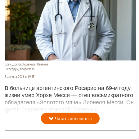
Врач. Доктор. Больница. Лечение
Шедеврум/Altapress.ru
8 августа 2026 в 19:35
В больнице аргентинского Росарио на 69-м году
жизни умер Хорхе Месси — отец восьмикратного
обладателя «Золотого мяча» Лионеля Месси. Он
долго боролся с тяжелой болезнью.
Читать полностью