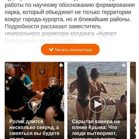
работы по научному обоснованию формирования
парка, который объединит не только территории
вокруг города-курорта, но и ближайшие районы.
Подробности рассказал заместитель
генерального директора холдинга «Курорт
Белокуриха» Олег Акимов.
Читать полностью
i
i
Ролик длится
Скрытая камера на
Р
несколько секунд, а
пляже Крыма: Что
с
смеяться вы будете
люди вытворяют,
б