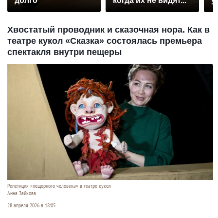
долго
когда их не видят...
у
Хвостатый проводник и сказочная нора. Как в
театре кукол «Сказка» состоялась премьера
спектакля внутри пещеры
Репетиция «пещерного человека» в театре кукол
Анна Зайкова
28 апреля 2026 в 18:05