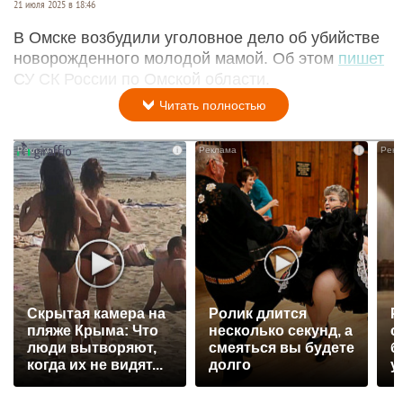
21 июля 2025 в 18:46
В Омске возбудили уголовное дело об убийстве
новорожденного молодой мамой. Об этом
пишет
СУ СК России по Омской области.
Читать полностью
i
i
Скрытая камера на
Ролик длится
Р
пляже Крыма: Что
несколько секунд, а
с
люди вытворяют,
смеяться вы будете
б
когда их не видят...
долго
у