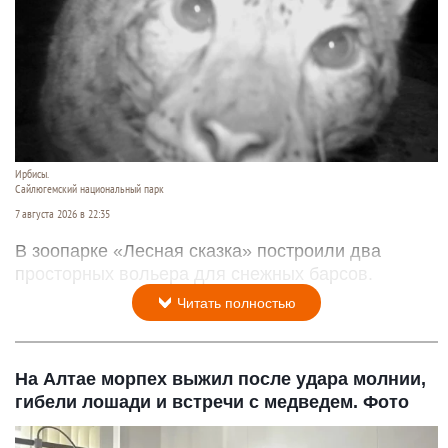
Ирбисы.
Сайлюгемский национальный парк
7 августа 2026 в 22:35
В зоопарке «Лесная сказка» построили два
просторных вольера для снежных барсов.
Читать полностью
На Алтае морпех выжил после удара молнии,
гибели лошади и встречи с медведем. Фото