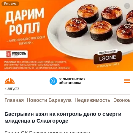
Реклама
To
F7
8 августа
Главная
Новости Барнаула
Недвижимость
Эконом
Бастрыкин взял на контроль дело о смерти
младенца в Славгороде
Глава СК России поручил ускорить