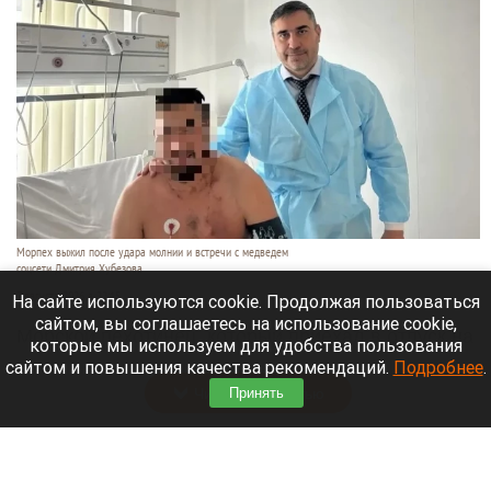
Морпех выжил после удара молнии и встречи с медведем
соцсети Дмитрия Хубезова
7 августа 2026 в 22:15
На сайте используются cookie. Продолжая пользоваться
сайтом, вы соглашаетесь на использование cookie,
Морской пехотинец, который приехал в отпуск на
которые мы используем для удобства пользования
Алтай, пережил чудовищную серию событий.
сайтом и повышения качества рекомендаций.
Подробнее
.
Читать полностью
Принять
В Барнауле водитель сбил женщину на зебре