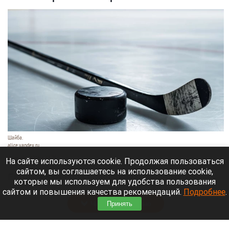
Шайба.
alice.yandex.ru
9 августа 2026 в 11:35
На сайте используются cookie. Продолжая пользоваться
сайтом, вы соглашаетесь на использование cookie,
Евгений Кузнецов официально стал игроком
которые мы используем для удобства пользования
новосибирской «Сибири».
сайтом и повышения качества рекомендаций.
Подробнее
.
Читать полностью
Принять