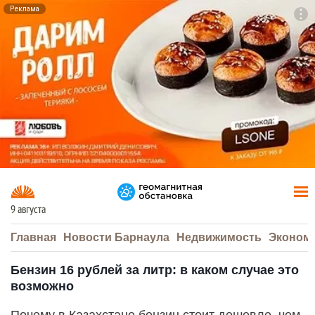
Реклама
To
F7
9 августа
Главная
Новости Барнаула
Недвижимость
Эконом
Бензин 16 рублей за литр: в каком случае это
возможно
Почему в Казахстане бензин стоит дешевле, чем