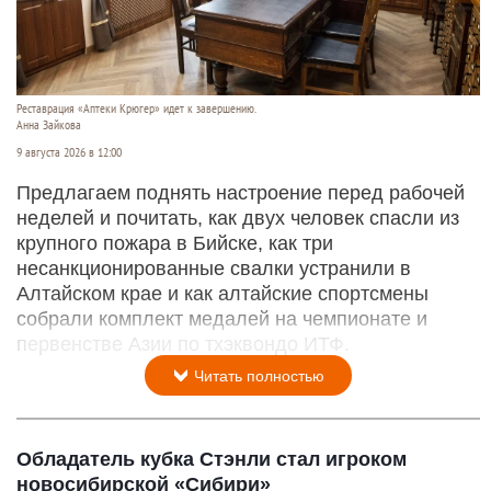
Реставрация «Аптеки Крюгер» идет к завершению.
Анна Зайкова
9 августа 2026 в 12:00
Предлагаем поднять настроение перед рабочей
неделей и почитать, как двух человек спасли из
крупного пожара в Бийске, как три
несанкционированные свалки устранили в
Алтайском крае и как алтайские спортсмены
собрали комплект медалей на чемпионате и
первенстве Азии по тхэквондо ИТФ.
Читать полностью
Обладатель кубка Стэнли стал игроком
новосибирской «Сибири»