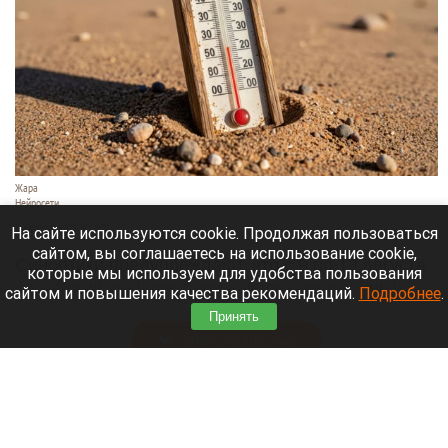
Жара
Нейросети
8 августа 2026 в 18:05
На сайте используются cookie. Продолжая пользоваться
сайтом, вы соглашаетесь на использование cookie,
Синоптики предупреждают, что с 9 по 13 августа
которые мы используем для удобства пользования
Алтайский край местами накроет аномальный
сайтом и повышения качества рекомендаций.
Подробнее
.
зной.
Принять
Читать полностью
Штукатурка с потолка едва не рухнула на
жительницу барнаульской многоэтажки.