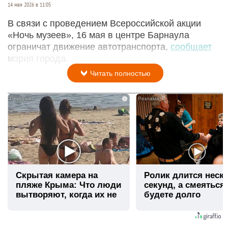
14 мая 2026 в 11:05
В связи с проведением Всероссийской акции
«Ночь музеев», 16 мая в центре Барнаула
ограничат движение автотранспорта,
сообщает
мэрия города.
Читать полностью
i
Скрытая камера на
Ролик длится неск
пляже Крыма: Что люди
секунд, а смеяться
вытворяют, когда их не
будете долго
видят...