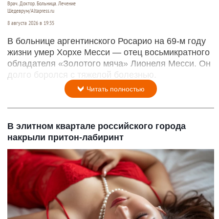
Врач. Доктор. Больница. Лечение
Шедеврум/Altapress.ru
8 августа 2026 в 19:35
В больнице аргентинского Росарио на 69-м году
жизни умер Хорхе Месси — отец восьмикратного
обладателя «Золотого мяча» Лионеля Месси. Он
долго боролся с тяжелой болезнью.
Читать полностью
В элитном квартале российского города
накрыли притон-лабиринт