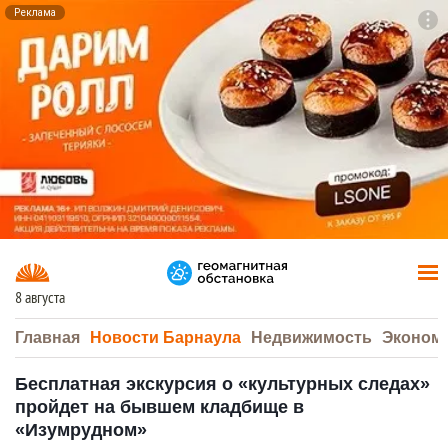
Реклама
To
F7
8 августа
Главная
Новости Барнаула
Недвижимость
Эконом
Бесплатная экскурсия о «культурных следах»
пройдет на бывшем кладбище в
«Изумрудном»