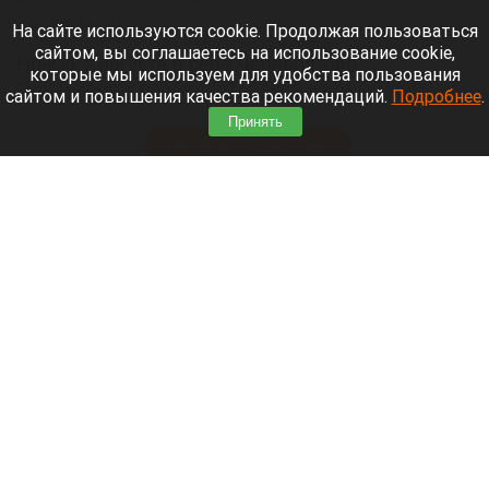
7 августа 2026 в 19:10
На сайте используются cookie. Продолжая пользоваться
сайтом, вы соглашаетесь на использование cookie,
Ночью 7 августа в селе Чернопятово
которые мы используем для удобства пользования
Павловского района загорелся частный дом.
сайтом и повышения качества рекомендаций.
Подробнее
.
Пожарные нашли внутри тело пожилой женщины.
Принять
Читать полностью
Сводка происшествий. Что случилось в
Алтайском крае с 6 по 7 августа