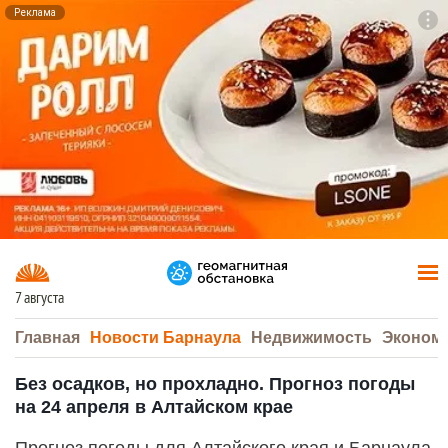
Реклама
To
F7
7 августа
Главная
Новости Барнаула
Недвижимость
Эконом
Без осадков, но прохладно. Прогноз погоды
на 24 апреля в Алтайском крае
Прогноз погоды для Алтайского края и Барнаула