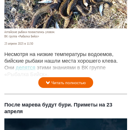
Алтайские рыбаки похвастались уловом.
ВК группа «Рыбалка Бийск»
23 апреля 2025 в 11:50
Несмотря на низкие температуры водоемов,
бийские рыбаки нашли места хорошего клева.
Они
делятся
этими знаниями в ВК группе
«Рыбалка Бийск».
Читать полностью
После марева будут бури. Приметы на 23
апреля