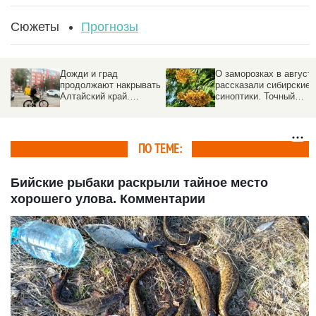
Сюжеты
Прогнозы
Дожди и град
О заморозках в август
продолжают накрывать
рассказали сибирские
Алтайский край.
синоптики. Точный
Прогноз погоды на 5
прогноз
августа
ПО ТЕМЕ:
Бийские рыбаки раскрыли тайное место
хорошего улова. Комментарии