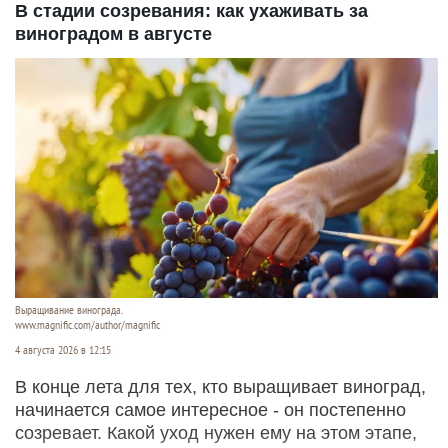
Телефон, приложение, профиль
Федор Позников
29 июля 2026 в 19:40
Пользователи из разных регионов страны
столкнулись с проблемами в работе турецкого и
южнокорейского мессенджеров. У некоторых не
отправляются сообщения, у других не приходит
код для входа.
Читать полностью
В стадии созревания: как ухаживать за
виноградом в августе