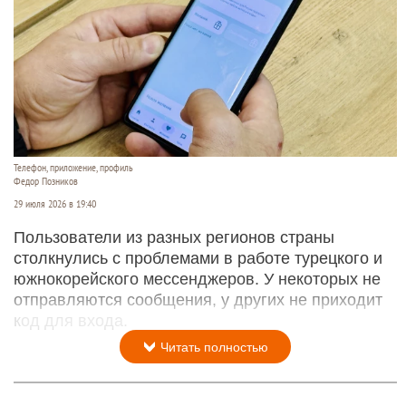
нашли спасатели недалеко от устья реки
Псезуапсе.
Читать полностью
Турецкий BiP и южнокорейский KakaoTalk
перестали работать у россиян — жалобы из
разных регионов