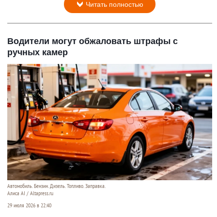
Выращивание томатов.
magnific.com/author/gpointstudio
7 августа 2026 в 12:15
Что говорит о лете лучше, чем большой, спелый и
очень сочный помидор? Трудно даже
представить дачу без хотя бы нескольких кустов
помидоров. Хотя выращивание томатов не
слишком сложно, есть несколько способов
сделать так, чтобы плоды были вкусными и
сочными.
Читать полностью
Водители могут обжаловать штрафы с
ручных камер