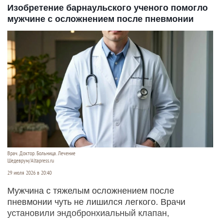
Ярмарка меда в Барнауле.
Дмитрий Лямзин
29 июля 2026 в 21:00
С 3 по 31 августа на площади Сахарова будут
продавать больше 30 сортов алтайского меда.
Об этом сообщает
официальный
сайт города
Барнаула.
Читать полностью
Изобретение барнаульского ученого помогло
мужчине с осложнением после пневмонии