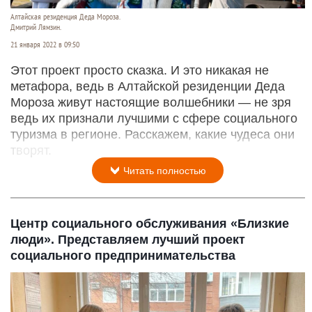
Алтайская резиденция Деда Мороза.
Дмитрий Лямзин.
21 января 2022 в 09:50
Этот проект просто сказка. И это никакая не
метафора, ведь в Алтайской резиденции Деда
Мороза живут настоящие волшебники — не зря
ведь их признали лучшими с сфере социального
туризма в регионе. Расскажем, какие чудеса они
творят.
Читать полностью
i
i