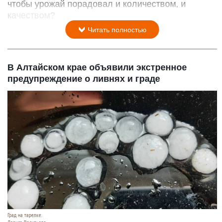
Выращивание винограда.
www.magnific.com/author/magnific
4 августа 2026 в 12:15
В конце лета для тех, кто выращивает виноград,
начинается самое интересное - он постепенно
созревает. Какой уход нужен ему на этом этапе,
чтобы урожай порадовал и количеством, и
качеством?
Читать полностью
В Алтайском крае объявили экстренное
предупреждение о ливнях и граде