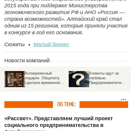
2015 года при поддержке Министерства
экономического развития РФ и АНО «Россия —
страна возможностей». Алтайский край стал
одним из 15 регионов, которые приняли участие
в конкурсе в год его основания.
Сюжеты
Малый бизнес
Новости компаний
Антикризисный
Клиенты идут за
подарок. Общепиту
любовью.
сделали временное
Предприниматели
послабление от
поделились советами,
налогов, но с
как начать дело в
оговорками
наступающем году
ПО ТЕМЕ:
«Рассвет». Представляем лучший проект
социального предпринимательства в