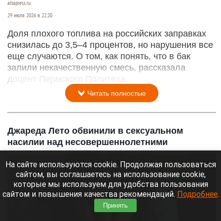
Канистры. Бензин.
altapress.ru
29 июля 2026 в 22:20
На сайте используются cookie. Продолжая пользоваться
Доля плохого топлива на российских заправках
сайтом, вы соглашаетесь на использование cookie,
снизилась до 3,5–4 процентов, но нарушения все
которые мы используем для удобства пользования
еще случаются. О том, как понять, что в бак
сайтом и повышения качества рекомендаций.
Подробнее
.
залили некачественную смесь, рассказала
Принять
доцент Пермского Политеха.