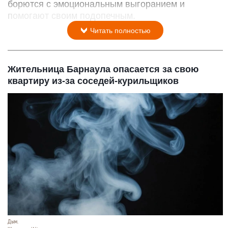
Лучший проект социального предпринимательства.
Центр социального обслуживания «Близкие люди»
19 января 2022 в 12:58
Пожалуй, одна из самых непростых услуг,
которую можно представить, - уход за
тяжелобольными и пожилыми людьми. Этим
трудным делом с 2019 года занимается центр
социального обслуживания «Близкие люди» из
Бийска, он бы признан лучшим проектом
социального предпринимательства. Расскажем о
том, как происходит отбор сиделок, как они
борются с эмоциональным выгоранием и
помогают своим подопечным.
Читать полностью
Жительница Барнаула опасается за свою
квартиру из-за соседей-курильщиков