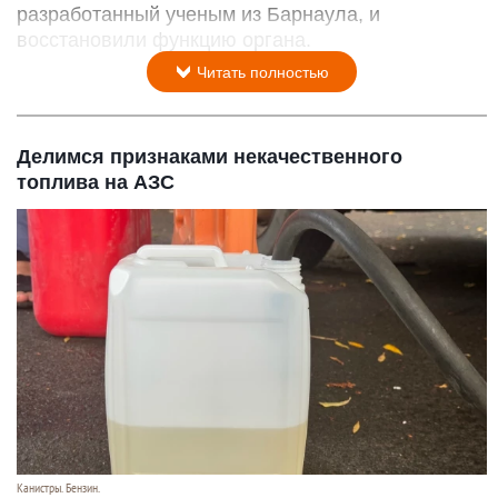
Врач. Доктор. Больница. Лечение
Шедеврум/Altapress.ru
29 июля 2026 в 20:40
Мужчина с тяжелым осложнением после
пневмонии чуть не лишился легкого. Врачи
установили эндобронхиальный клапан,
разработанный ученым из Барнаула, и
восстановили функцию органа.
Читать полностью
Делимся признаками некачественного
топлива на АЗС