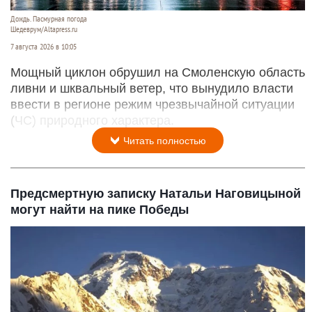
Дождь. Пасмурная погода
Шедеврум/Altapress.ru
7 августа 2026 в 10:05
Мощный циклон обрушил на Смоленскую область
ливни и шквальный ветер, что вынудило власти
ввести в регионе режим чрезвычайной ситуации
(ЧС) природного характера.
Читать полностью
Предсмертную записку Натальи Наговицыной
могут найти на пике Победы