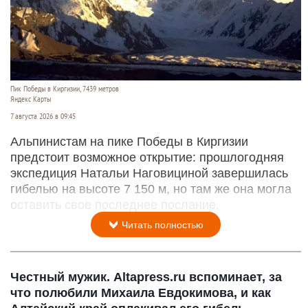
Пик Победы в Киргизии, 7439 метров
Яндекс Карты
7 августа 2026 в 09:45
Альпинистам на пике Победы в Киргизии
предстоит возможное открытие: прошлогодняя
экспедиция Натальи Наговициной завершилась
гибелью на высоте 7 150 м, но там же она могла
оставить свое последнее послание.
Читать полностью
Честный мужик. Altapress.ru вспоминает, за
что полюбили Михаила Евдокимова, и как