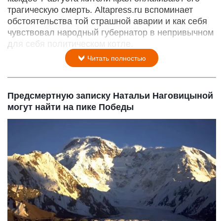
трагическую смерть. Altapress.ru вспоминает
обстоятельства той страшной аварии и как себя
чувствовал народный губернатор в непривычном
для себя политическом котле.
Читать полностью
Предсмертную записку Натальи Наговицыной
могут найти на пике Победы