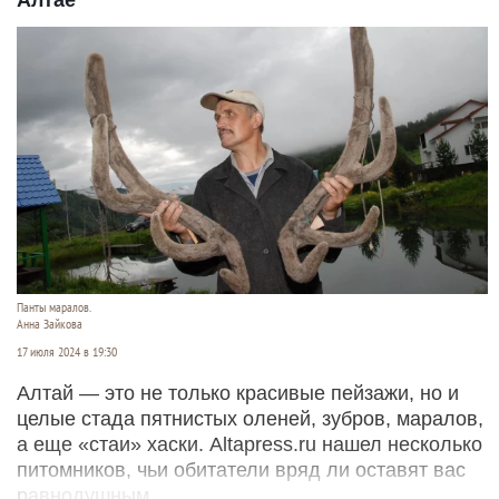
Алтае
Панты маралов.
Анна Зайкова
17 июля 2024 в 19:30
Алтай — это не только красивые пейзажи, но и
целые стада пятнистых оленей, зубров, маралов,
а еще «стаи» хаски. Altapress.ru нашел несколько
питомников, чьи обитатели вряд ли оставят вас
равнодушным.