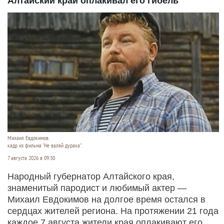
Алтайский край оплакивал его гибель
Михаил Евдокимов.
кадр из фильма "Не валяй дурака".
7 августа 2026 в 09:30
Народный губернатор Алтайского края,
знаменитый пародист и любимый актер —
Михаил Евдокимов на долгое время остался в
сердцах жителей региона. На протяжении 21 года
каждое 7 августа жители края оплакивают его