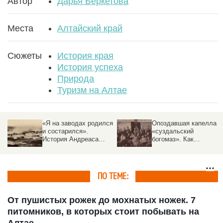
Автор
Дарья Беркетова
Места
Алтайский край
Сюжеты
История края
История успеха
Природа
Туризм на Алтае
«Я на заводах родился
Опоздавшая капелла и
и состарился».
«суздальский
История Андреаса
богомаз». Как
Беэра — первого
дореволюционный
управляющего
Барнаул праздновал
алтайской
юбилеи
промышленностью
ПО ТЕМЕ:
От пушистых рожек до мохнатых ножек. 7
питомников, в которых стоит побывать на