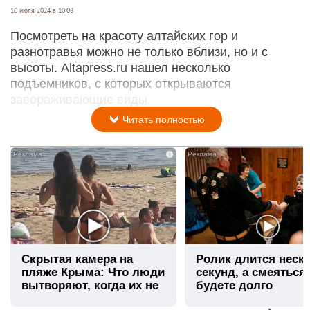
10 июля 2024 в 10:08
Посмотреть на красоту алтайских гор и
разнотравья можно не только вблизи, но и с
высоты. Altapress.ru нашел несколько
подъемников, с которых открываются
завораживающие виды.
Читать полностью
i
Скрытая камера на
Ролик длится неск
пляже Крыма: Что люди
секунд, а смеяться
вытворяют, когда их не
будете долго
видят...