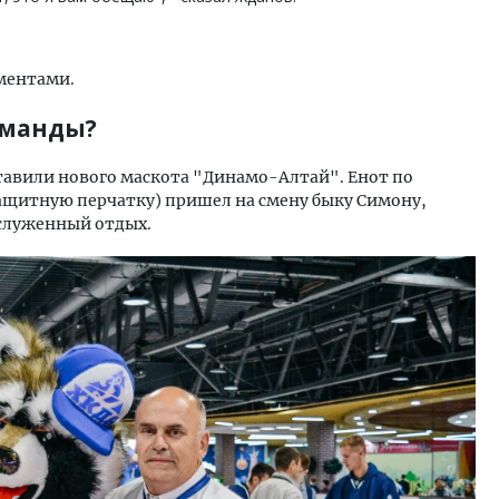
сментами.
оманды?
авили нового маскота "Динамо-Алтай". Енот по
защитную перчатку) пришел на смену быку Симону,
аслуженный отдых.