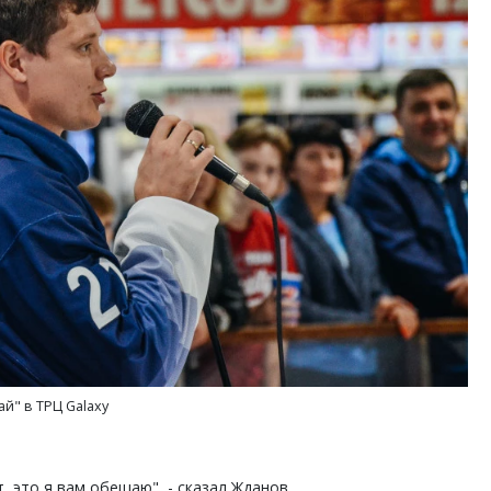
й" в ТРЦ Galaxy
, это я вам обещаю", - сказал Жданов.