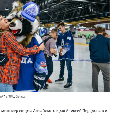
ость архитектурных идей.
Архитектурный код начин
еральный директор компании
земли. Мощение крупно
 — об эстетике городов,
плитами становится нов
дах в фасадах и развитии рынка
стандартом благоустрой
ОИТЕЛЬСТВО
СТРОИТЕЛЬСТВО
й" в ТРЦ Galaxy
министр спорта Алтайского края Алексей Перфильев и