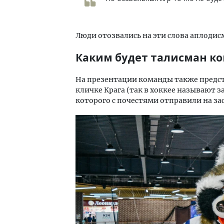
Люди отозвались на эти слова аплоди
Каким будет талисман к
На презентации команды также предст
кличке Крага (так в хоккее называют 
которого с почестями отправили на з