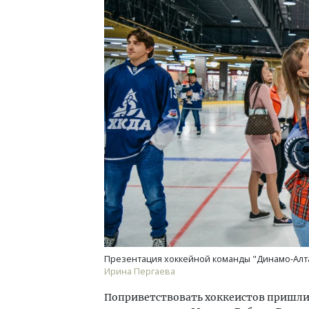
Двухуровневые номера и вид на горы.
Смел
Каким будет новый бутик-отель
Ген
«Белкур» в Белокурихе
ЗИАС
трен
ДОМА И КВАРТИРЫ
СТР
Презентация хоккейной команды "Динамо-Алта
Ирина Пергаева
Поприветствовать хоккеистов пришли 