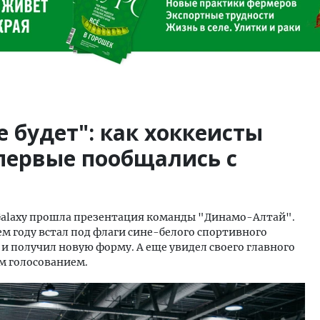
е будет": как хоккеисты
первые пообщались с
а Galaxy прошла презентация команды "Динамо-Алтай".
м году встал под флаги сине-белого спортивного
и получил новую форму. А еще увидел своего главного
м голосованием.