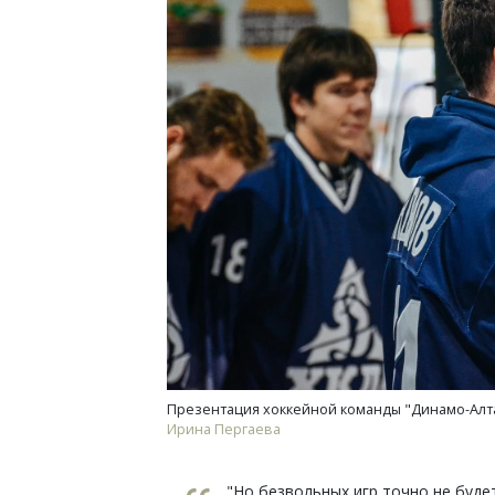
Презентация хоккейной команды "Динамо-Алта
Ирина Пергаева
"Но безвольных игр точно не будет