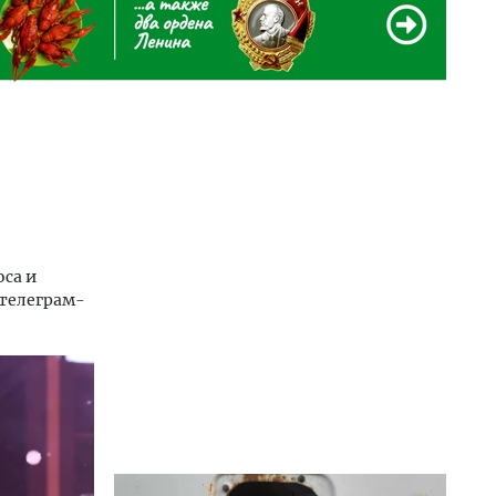
оса и
 телеграм-