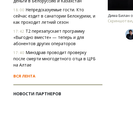
деньги в Белоруссию и Казахстан
Непредсказуемые гости. Кто
18:00
Дима Билан о
сейчас ездит в санатории Белокурихи, и
Скриншот ви
как проходит летний сезон
Т2 перезапускает программу
17:42
«Выгодно вместе» — теперь и для
абонентов других операторов
Минздрав проводит проверку
17:40
после смерти многодетного отца в ЦРБ
на Алтае
ВСЯ ЛЕНТА
НОВОСТИ ПАРТНЕРОВ