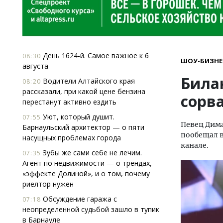
День 1624-й. Самое важное к 6
08:30
ШОУ-БИЗНЕ
августа
Била
Водители Алтайского края
08:20
рассказали, при какой цене бензина
сорва
перестанут активно ездить
Уют, который душит.
07:55
Певец Дима
Барнаульский архитектор — о пяти
пообещал в
насущных проблемах города
канале.
Зубы же сами себе не лечим.
07:35
Агент по недвижимости — о трендах,
«эффекте Долиной», и о том, почему
риелтор нужен
Обсуждение гаража с
07:18
неопределенной судьбой зашло в тупик
в Барнауле