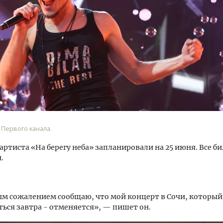
Т2 перезапускает програ
«Выгодно вместе» — тепе
абонентов других операт
 Первого канала.
ПОТРЕБИТЕЛЬ
артиста «На берегу неба» запланировали на 25 июня. Все б
.
м сожалением сообщаю, что мой концерт в Сочи, которы
ться завтра - отменяется», — пишет он.