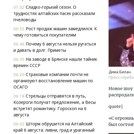
Сладко-горький сезон. О
07:02
трудностях алтайских пасек рассказали
пчеловоды
Рост продаж машин замедлился. К
06:55
чему готовиться покупателям
Почему 6 августа нельзя ругаться
06:46
и давать в долг. Приметы
На заводе в Брянске нашли тайник
06:35
времен СССР
Дима Билан.
Страховые компании почти не
06:20
Пресс-служба
организуют восстановление машин по
ОСАГО
Новое шоу 
распродали
Стрельцы отправятся в путь,
06:18
Козероги получат предложение, а Весы
quote]
встретят романтику. Гороскоп на 6
августа
«С огромны
Шторм обрушится на Алтайский
06:02
был состоя
край 6 августа: ливни, град и ураганный