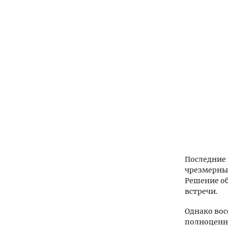
Последние 
чрезмерные
Решение об
встречи.
Однако вос
полноценно