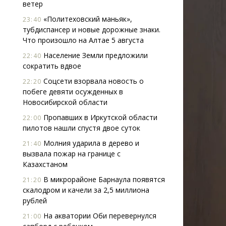
ветер
«Политеховский маньяк»,
23:40
тубдиспансер и новые дорожные знаки.
Что произошло на Алтае 5 августа
Население Земли предложили
22:40
сократить вдвое
Соцсети взорвала новость о
22:20
побеге девяти осужденных в
Новосибирской области
Пропавших в Иркутской области
22:00
пилотов нашли спустя двое суток
Молния ударила в дерево и
21:40
вызвала пожар на границе с
Казахстаном
В микрорайоне Барнаула появятся
21:20
скалодром и качели за 2,5 миллиона
рублей
На акватории Оби перевернулся
21:00