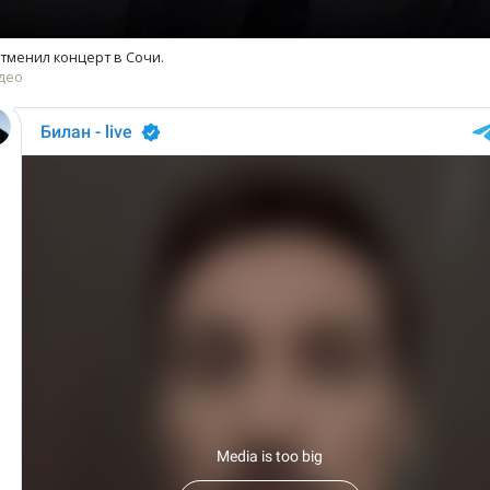
тменил концерт в Сочи.
део