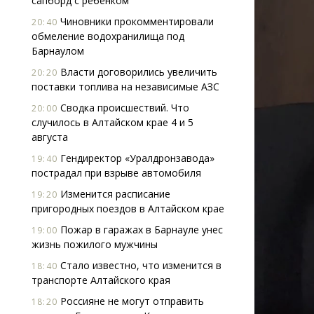
сапборд с ребенком
Чиновники прокомментировали
20:40
обмеление водохранилища под
Барнаулом
Власти договорились увеличить
20:20
поставки топлива на независимые АЗС
Сводка происшествий. Что
20:00
случилось в Алтайском крае 4 и 5
августа
Гендиректор «Уралдронзавода»
19:40
пострадал при взрыве автомобиля
Изменится расписание
19:20
пригородных поездов в Алтайском крае
Пожар в гаражах в Барнауле унес
19:00
жизнь пожилого мужчины
Стало известно, что изменится в
18:40
транспорте Алтайского края
Россияне не могут отправить
18:20