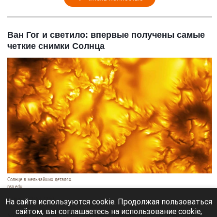
Ван Гог и светило: впервые получены самые
четкие снимки Солнца
Солнце в мельчайших деталях.
nso.edu
6 августа 2026 в 10:50
На сайте используются cookie. Продолжая пользоваться
сайтом, вы соглашаетесь на использование cookie,
Ученые получили снимки поверхности Солнца в