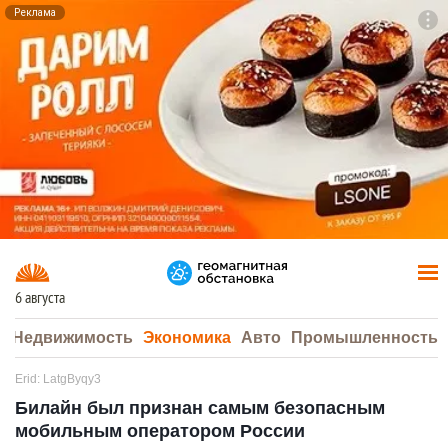
Реклама
To
F7
6 августа
а
Недвижимость
Экономика
Авто
Промышленность
Erid: LatgByqy3
Билайн был признан самым безопасным
мобильным оператором России