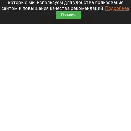
которые мы используем для удобства пользования
мельчайших деталях и на фото обнаружили
сайтом и повышения качества рекомендаций.
Подробнее
.
странный и динамичный «фасад».
Принять
Читать полностью
Впервые с мая зафиксировали массовое
снижение цен в России