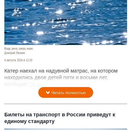
Вода, река, озеро, море.
Дмитрий Лямзин
6 августа 2026 в 12:10
Катер наехал на надувной матрас, на котором
находились двое детей пяти и восьми лет,
сообщает
78.ru
.
Читать полностью
Билеты на транспорт в России приведут к
единому стандарту