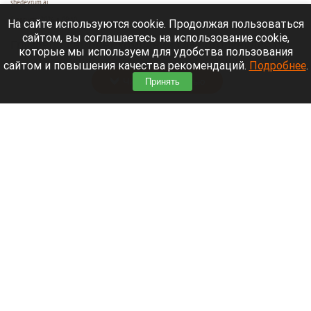
shedevrum.ai
6 августа 2026 в 09:10
На сайте используются cookie. Продолжая пользоваться
сайтом, вы соглашаетесь на использование cookie,
Грузовой самолет компании DHL столкнулся с
которые мы используем для удобства пользования
неизвестным объектом.
сайтом и повышения качества рекомендаций.
Подробнее
.
Читать полностью
Принять
Фигурант дела экс-вице-мэра Барнаула
выйдет из колонии