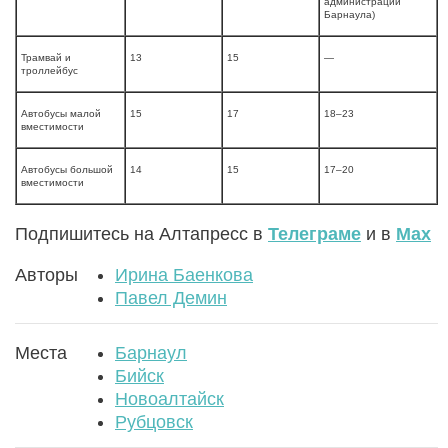
администрации
Барнаула)
Трамвай и
13
15
—
троллейбус
Автобусы малой
15
17
18–23
вместимости
Автобусы большой
14
15
17–20
вместимости
Подпишитесь на Алтапресс в
Телеграме
и в
Max
Авторы
Ирина Баенкова
Павел Демин
Места
Барнаул
Бийск
Новоалтайск
Рубцовск