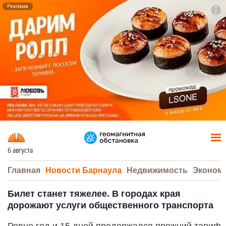
Реклама
To
F7
6 августа
Главная
Новости Барнаула
Недвижимость
Эконом
Билет станет тяжелее. В городах края
дорожают услуги общественного транспорта
Ровно год и 15 дней продержался прежний тариф