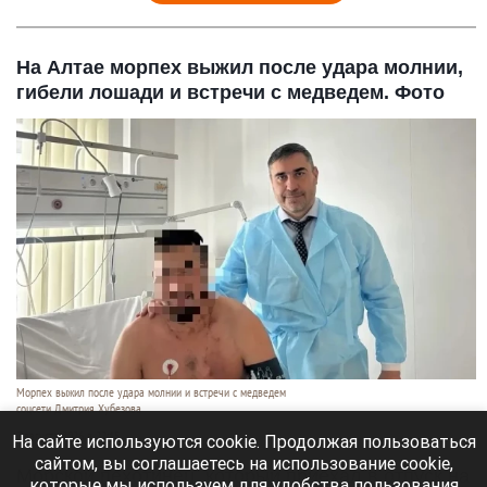
На Алтае морпех выжил после удара молнии,
гибели лошади и встречи с медведем. Фото
Морпех выжил после удара молнии и встречи с медведем
соцсети Дмитрия Хубезова
7 августа 2026 в 22:15
На сайте используются cookie. Продолжая пользоваться
сайтом, вы соглашаетесь на использование cookie,
Морской пехотинец, который приехал в отпуск на
которые мы используем для удобства пользования