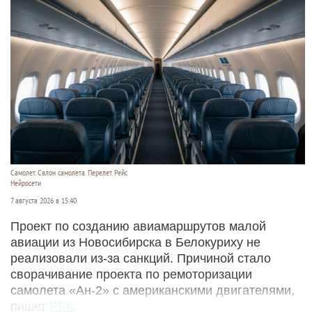
Самолет. Салон самолета. Перелет. Рейс
Нейросети
7 августа 2026 в 15:40
Проект по созданию авиамаршрутов малой
авиации из Новосибирска в Белокуриху не
реализовали из-за санкций. Причиной стало
сворачивание проекта по ремоторизации
самолета «Ан-2» с американскими двигателями,
пишет
РБК
.