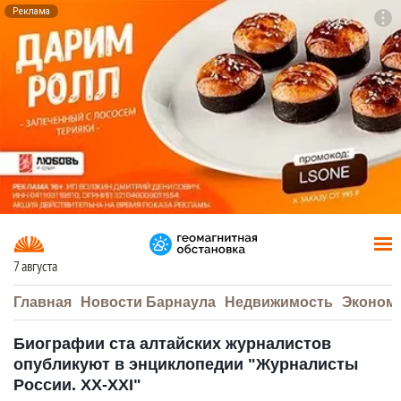
Реклама
To
F7
7 августа
Главная
Новости Барнаула
Недвижимость
Эконом
Биографии ста алтайских журналистов
опубликуют в энциклопедии "Журналисты
России. ХХ-ХХI"