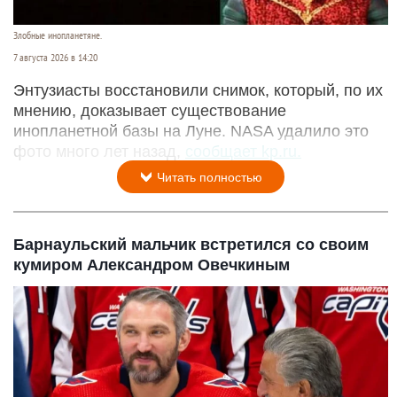
Злобные инопланетяне.
7 августа 2026 в 14:20
Энтузиасты восстановили снимок, который, по их
мнению, доказывает существование
инопланетной базы на Луне. NASA удалило это
фото много лет назад,
сообщает kp.ru.
Читать полностью
Барнаульский мальчик встретился со своим
кумиром Александром Овечкиным