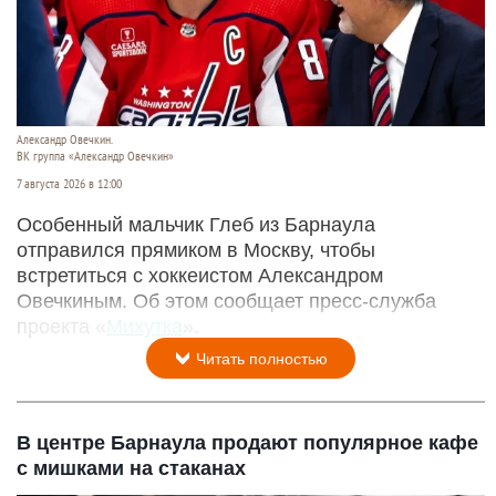
Александр Овечкин.
ВК группа «Александр Овечкин»
7 августа 2026 в 12:00
Особенный мальчик Глеб из Барнаула
отправился прямиком в Москву, чтобы
встретиться с хоккеистом Александром
Овечкиным. Об этом сообщает пресс-служба
проекта «
Михутка
».
Читать полностью
В центре Барнаула продают популярное кафе
с мишками на стаканах