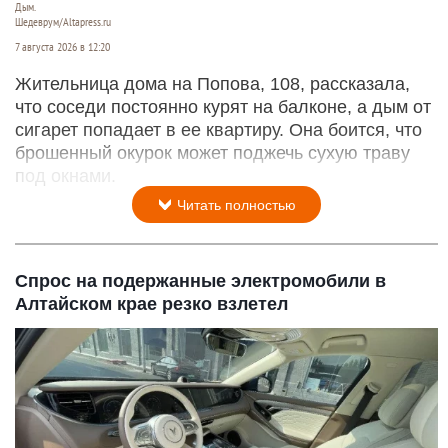
Дым.
Шедеврум/Altapress.ru
7 августа 2026 в 12:20
Жительница дома на Попова, 108, рассказала,
что соседи постоянно курят на балконе, а дым от
сигарет попадает в ее квартиру. Она боится, что
брошенный окурок может поджечь сухую траву
под окнами.
Читать полностью
Спрос на подержанные электромобили в
Алтайском крае резко взлетел