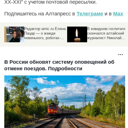
XX-XXI" с учетом почтовой пересылки.
Подпишитесь на Алтапресс в
Телеграме
и в
Max
Редактор amic.ru Елена
В ковидном госпитале
Пацар — о жажде
скончался алтайский
новенького, роботах-
журналист Николай
журналистах и бедах
Демин
алтайских СМИ
В России обновят систему оповещений об
отмене поездов. Подробности