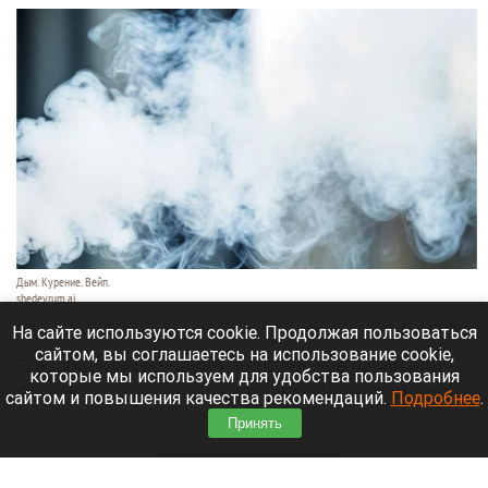
Дым. Курение. Вейп.
shedevrum.ai
6 августа 2026 в 13:10
На сайте используются cookie. Продолжая пользоваться
сайтом, вы соглашаетесь на использование cookie,
В аэропорту Барнаула полицейские выписали
которые мы используем для удобства пользования
протокол пассажиру, который курил в туалетной
сайтом и повышения качества рекомендаций.
Подробнее
.
комнате лайнера. Нарушение зафиксировали на
Принять
борту рейса из Москвы.
Читать полностью