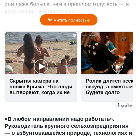
или даже больше, чем в прошлом году, есть — в
этом эксперты единодушны.
Читать полностью
i
Скрытая камера на
Ролик длится неск
пляже Крыма: Что люди
секунд, а смеяться
вытворяют, когда их не
будете долго
видят...
«В любом направлении надо работать».
Руководитель крупного сельхозпредприятия
— о взбунтовавшейся природе, технологиях и