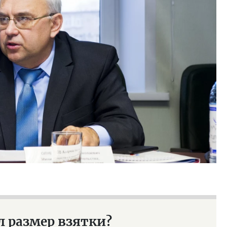
ость архитектурных идей.
Ищем новые берега. Ген
еральный директор компании
«Жилищной инициативы»
 — об эстетике городов,
Гатилов — о том, как де
дах в фасадах и развитии рынка
оставаться на плаву, ког
штормит
ОИТЕЛЬСТВО
СТРОИТЕЛЬСТВО
л размер взятки?