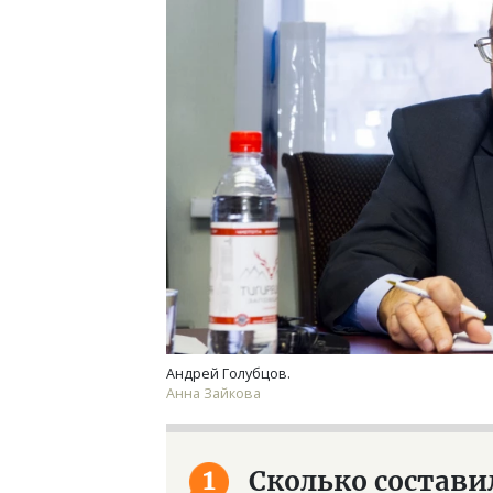
Архитектурный код начинается с
Смел
земли. Мощение крупноформатными
Ген
плитами становится новым
ЗИАС
стандартом благоустройства
трен
СТРОИТЕЛЬСТВО
СТР
Андрей Голубцов.
Анна Зайкова
1
Сколько состави