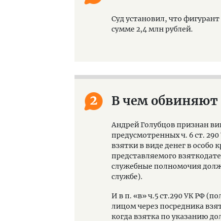
Суд установил, что фигурант 
сумме 2,4 млн рублей.
2
В чем обвиняют
Андрей Голубцов признан в
предусмотренных ч. 6 ст. 2
взятки в виде денег в особо
представляемого взяткодате
служебные полномочия должн
службе).
И в п. «в» ч.5 ст.290 УК РФ 
лицом через посредника взят
когда взятка по указанию д