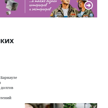
ских
 Барнауле
и
 долгов
влений