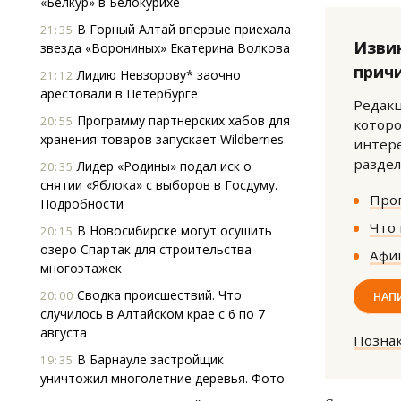
«Белкур» в Белокурихе
В Горный Алтай впервые приехала
21:35
Изви
звезда «Ворониных» Екатерина Волкова
прич
Лидию Невзорову* заочно
21:12
арестовали в Петербурге
Редакц
Программу партнерских хабов для
20:55
которо
хранения товаров запускает Wildberries
интере
раздел
Лидер «Родины» подал иск о
20:35
снятии «Яблока» с выборов в Госдуму.
Прог
Подробности
Что 
В Новосибирске могут осушить
20:15
озеро Спартак для строительства
Афиш
многоэтажек
Сводка происшествий. Что
20:00
НАП
случилось в Алтайском крае с 6 по 7
августа
Позна
В Барнауле застройщик
19:35
уничтожил многолетние деревья. Фото