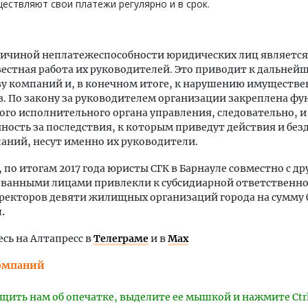
ествляют свои платежи регулярно и в срок.
ричиной неплатежеспособности юридических лиц является
естная работа их руководителей. Это приводит к дальней
у компаний и, в конечном итоге, к нарушению имуществе
. По закону за руководителем организации закреплена ф
го исполнительного органа управления, следовательно, и
ность за последствия, к которым приведут действия и без
аний, несут именно их руководители.
по итогам 2017 года юристы СГК в Барнауле совместно с д
ованными лицами привлекли к субсидиарной ответственн
ректоров девяти жилищных организаций города на сумму 
.
ь на Алтапресс в
Телеграме
и в
Max
омпаний
щить нам об опечатке, выделите ее мышкой и нажмите Ctr