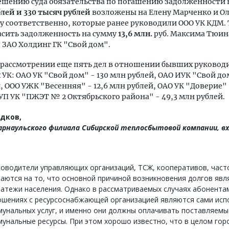
ешению суда обязательства по погашению задолженности 
блей и 330 тысяч рублей
возложены на Елену Марченко и О
 соответственно, которые ранее руководили ООО УК КДМ. 
асить задолженность на сумму
13,6 млн.
руб. Максима Тюин
 ЗАО Холдинг ГК "Свой дом".
 рассмотрении еще пять дел в отношении бывших руковод
УК: ОАО УК "Свой дом" - 130 млн рублей, ОАО ИУК "Свой дом
, ООО УЖК "Весенняя" - 12,6 млн рублей, ОАО УК "Доверие" 
УП УК "ПЖЭТ № 2 Октябрьского района" - 49,3 млн рублей.
дков,
арнаульского филиала Сибирской теплосбытовой компании, в
ководители управляющих организаций, ТСЖ, кооперативов, част
аются на то, что основной причиной возникновения долгов явл
атежи населения. Однако в рассматриваемых случаях абонента
ошениях с ресурсоснабжающей организацией являются сами исп
унальных услуг, и именно они должны оплачивать поставляемы
унальные ресурсы. При этом хорошо известно, что в целом го