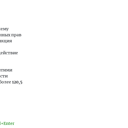
шему
нных прав
ункция
действие
ругими
ости
более
120,5
l+Enter