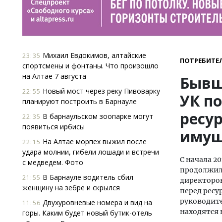
Михаил Евдокимов, алтайские
23:35
ПОТРЕБИТЕ
спортсмены и фонтаны. Что произошло
на Алтае 7 августа
Бывш
Новый мост через реку Пивоварку
22:55
УК п
планируют построить в Барнауле
ресу
В барнаульском зоопарке могут
22:35
появиться ирбисы
имущ
На Алтае морпех выжил после
22:15
удара молнии, гибели лошади и встречи
С начала 2
с медведем. Фото
продолжил
В Барнауле водитель сбил
21:55
директоро
женщину на зебре и скрылся
перед рес
руководите
Двухуровневые номера и вид на
11:56
находятся 
горы. Каким будет новый бутик-отель