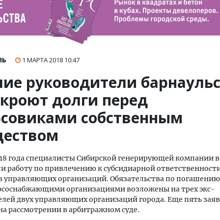
ЛЬ
1 МАРТА 2018
10:47
ие руководители барнауль
окроют долги перед
рсовиками собственным
еством
018 года специалисты Сибирской генерирующей компании в
и работу по привлечению к субсидиарной ответственност
в управляющих организаций. Обязательства по погашению
урсоснабжающими организациями возложены на трех экс-
лей двух управляющих организаций города. Еще пять зая
на рассмотрении в арбитражном суде.