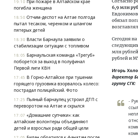
Согласно р
При пожаре в Алтайском крае
19:10
6,9 млн ру
погибла женщина
Евдокимову
Отчим-деспот на Алтае полгода
18:50
обязал пог
пытал тесаком, черенком и шлангом
возглавлял
пятерых детей
Сегодня на
Власти Барнаула заявили о
18:30
следующих 
стабилизации ситуации с топливом
млн рублей
Барнаульская команда «Трегуб»
18:05
рублей и М
поборется за выход в полуфинал
Первой лиги КВН
Игорь Холо
директор Б
В Горно-Алтайске при тушении
17:45
группу СГК:
горящего грузовика взорвалось колесо:
пострадал полицейский. Фото
Пьяный барнаулец устроил ДТП с
17:25
- Ру
переворотом на Алтае и скрылся
ссыл
непл
«Домашние супчики»: как
17:07
отн
алтайские волонтеры объединяют
комм
детей и взрослых ради общей цели
комм
Билан обратился к фанатам после
17:05