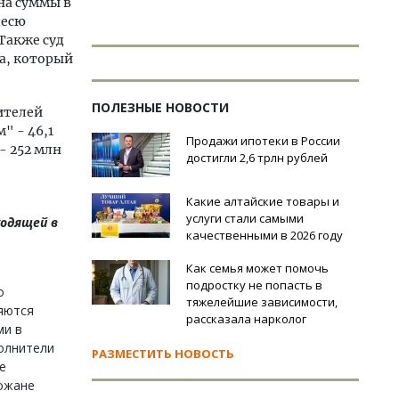
на суммы в
лесю
Также суд
а, который
ПОЛЕЗНЫЕ НОВОСТИ
ителей
" - 46,1
Продажи ипотеки в России
- 252 млн
достигли 2,6 трлн рублей
Какие алтайские товары и
услуги стали самыми
ходящей в
качественными в 2026 году
Как семья может помочь
подростку не попасть в
о
тяжелейшие зависимости,
яются
рассказала нарколог
ми в
олнители
РАЗМЕСТИТЬ НОВОСТЬ
е
рожане