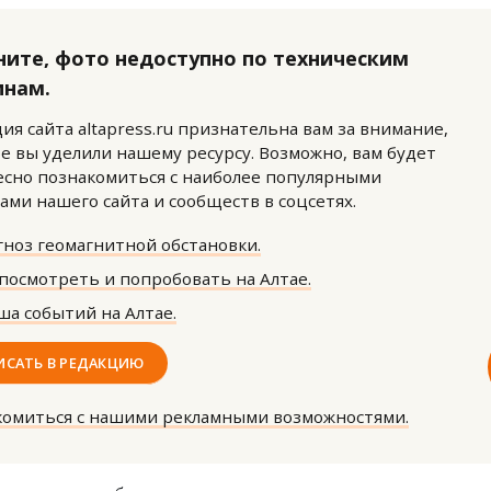
ните, фото недоступно по техническим
инам.
ия сайта altapress.ru признательна вам за внимание,
е вы уделили нашему ресурсу. Возможно, вам будет
сно познакомиться с наиболее популярными
Ищем новые берега. Ген
ами нашего сайта и сообществ в соцсетях.
«Жилищной инициативы»
Гатилов — о том, как де
ноз геомагнитной обстановки.
оставаться на плаву, ког
штормит
посмотреть и попробовать на Алтае.
СТРОИТЕЛЬСТВО
а событий на Алтае.
ИСАТЬ В РЕДАКЦИЮ
комиться с нашими рекламными возможностями.