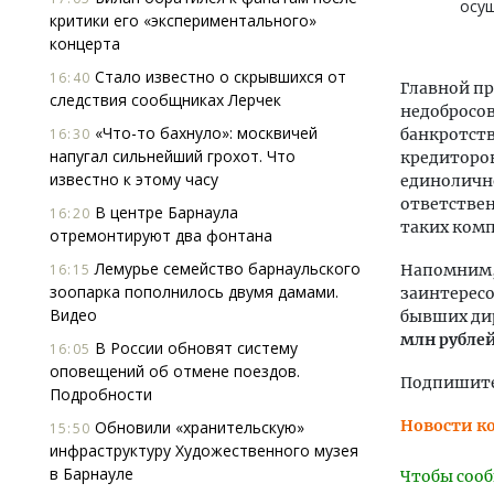
осущ
критики его «экспериментального»
концерта
Стало известно о скрывшихся от
16:40
Главной п
следствия сообщниках Лерчек
недобросов
«Что-то бахнуло»: москвичей
16:30
банкротств
напугал сильнейший грохот. Что
кредиторов
известно к этому часу
единолично
ответствен
В центре Барнаула
16:20
таких комп
отремонтируют два фонтана
Лемурье семейство барнаульского
16:15
Напомним, 
зоопарка пополнилось двумя дамами.
заинтерес
Видео
бывших ди
млн рублей
В России обновят систему
16:05
оповещений об отмене поездов.
Подпишитес
Подробности
Новости к
Обновили «хранительскую»
15:50
инфраструктуру Художественного музея
в Барнауле
Чтобы сооб