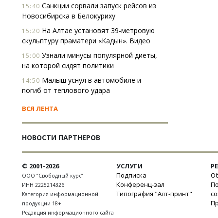
Санкции сорвали запуск рейсов из
15:40
Новосибирска в Белокуриху
На Алтае установят 39-метровую
15:20
скульптуру праматери «Кадын». Видео
Узнали минусы популярной диеты,
15:00
на которой сидят политики
Малыш уснул в автомобиле и
14:50
погиб от теплового удара
ВСЯ ЛЕНТА
НОВОСТИ ПАРТНЕРОВ
© 2001-2026
УСЛУГИ
Р
Подписка
Об
ООО “Свободный курс”
Конференц-зал
П
ИНН 2225214326
Типография "Алт-принт"
с
Категория информационной
П
продукции 18+
Редакция информационного сайта