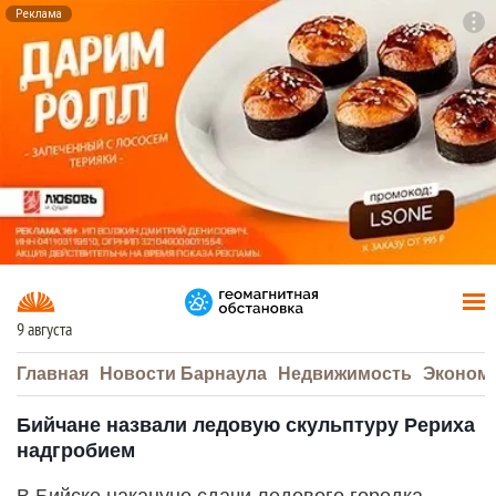
Реклама
To
F7
9 августа
Главная
Новости Барнаула
Недвижимость
Эконом
Бийчане назвали ледовую скульптуру Рериха
надгробием
В Бийске накануне сдачи ледового городка