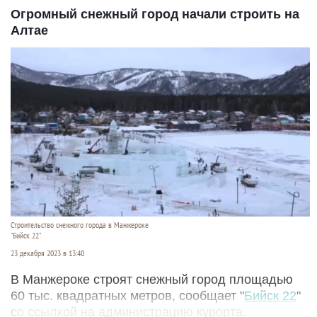
Огромный снежный город начали строить на
Алтае
Строительство снежного города в Манжероке
"Бийск 22"
23 декабря 2023 в 13:40
В Манжероке строят снежный город площадью
60 тыс. квадратных метров, сообщает "
Бийск 22
"
со ссылкой на администрацию курорта.