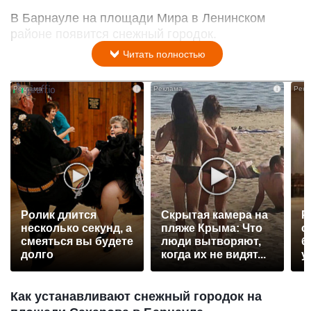
В Барнауле на площади Мира в Ленинском
районе появится снежный городок.
Читать полностью
i
i
Ролик длится
Скрытая камера на
Р
несколько секунд, а
пляже Крыма: Что
с
смеяться вы будете
люди вытворяют,
б
долго
когда их не видят...
у
Как устанавливают снежный городок на