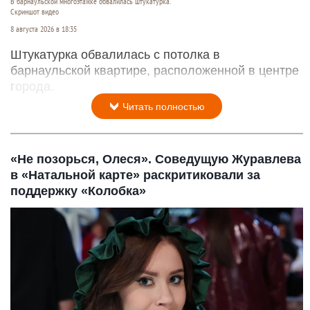
В барнаульской многоэтажке обвалилась штукатурка.
Скриншот видео
8 августа 2026 в 18:35
Штукатурка обвалилась с потолка в
барнаульской квартире, расположенной в центре
города.
Читать полностью
«Не позорься, Олеся». Соведущую Журавлева
в «Натальной карте» раскритиковали за
поддержку «Колобка»