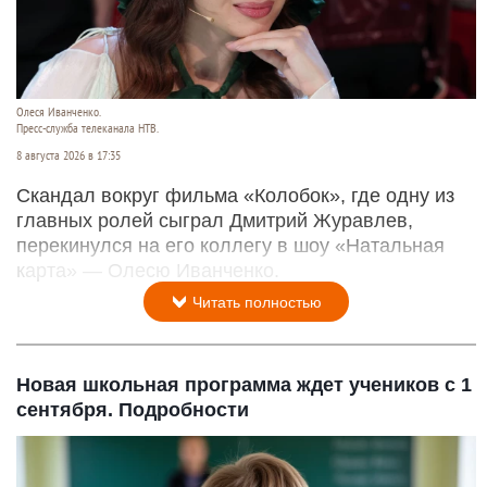
Олеся Иванченко.
Пресс-служба телеканала НТВ.
8 августа 2026 в 17:35
Скандал вокруг фильма «Колобок», где одну из
главных ролей сыграл Дмитрий Журавлев,
перекинулся на его коллегу в шоу «Натальная
карта» — Олесю Иванченко.
Читать полностью
Новая школьная программа ждет учеников с 1
сентября. Подробности