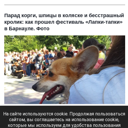
Парад корги, шпицы в коляске и бесстрашный
кролик: как прошел фестиваль «Лапки-тапки»
в Барнауле. Фото
Парад корги на фестивале «Лапки Тапки» в Барнауле.
Лариса Васильева
На сайте используются cookie. Продолжая пользоваться
сайтом, вы соглашаетесь на использование cookie,
8 августа 2026 в 15:35
которые мы используем для удобства пользования