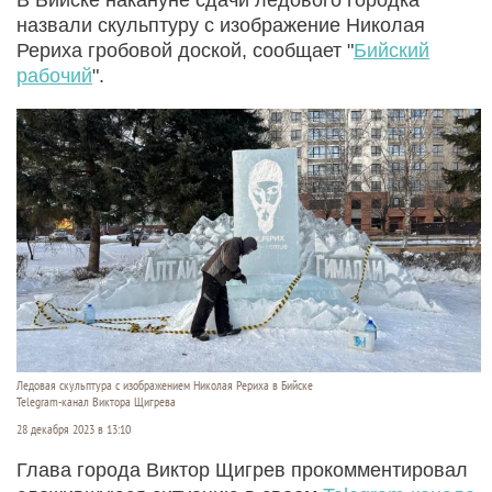
назвали скульптуру с изображение Николая
Рериха гробовой доской, сообщает "
Бийский
рабочий
".
Ледовая скульптура с изображением Николая Рериха в Бийске
Telegram-канал Виктора Щигрева
28 декабря 2023 в 13:10
Глава города Виктор Щигрев прокомментировал