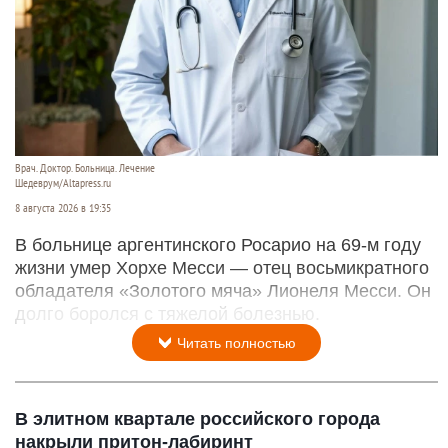
Врач. Доктор. Больница. Лечение
Шедеврум/Altapress.ru
8 августа 2026 в 19:35
В больнице аргентинского Росарио на 69-м году
жизни умер Хорхе Месси — отец восьмикратного
обладателя «Золотого мяча» Лионеля Месси. Он
долго боролся с тяжелой болезнью.
Читать полностью
В элитном квартале российского города
накрыли притон-лабиринт