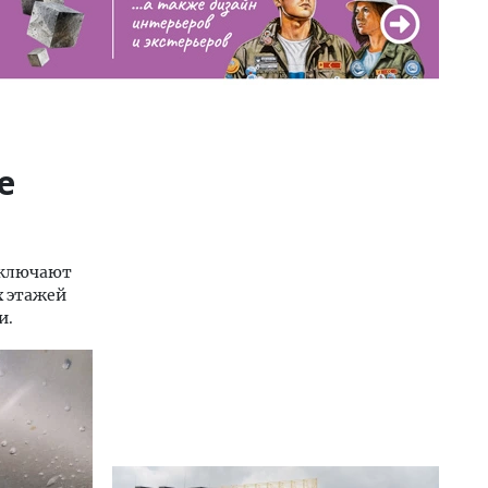
е
тключают
х этажей
и.