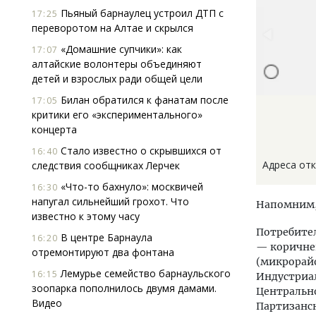
Пьяный барнаулец устроил ДТП с
17:25
переворотом на Алтае и скрылся
«Домашние супчики»: как
17:07
алтайские волонтеры объединяют
детей и взрослых ради общей цели
Билан обратился к фанатам после
17:05
критики его «экспериментального»
концерта
Стало известно о скрывшихся от
16:40
Адреса от
следствия сообщниках Лерчек
«Что-то бахнуло»: москвичей
16:30
напугал сильнейший грохот. Что
Напомним,
известно к этому часу
Потребител
В центре Барнаула
16:20
— коричнев
отремонтируют два фонтана
(микрорайо
Лемурье семейство барнаульского
16:15
Индустриал
зоопарка пополнилось двумя дамами.
Центрально
Видео
Партизанск