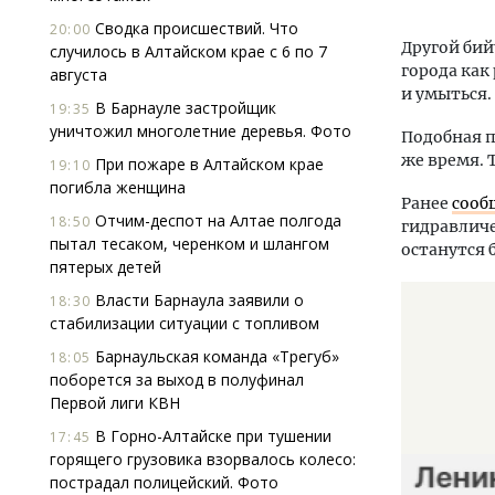
Сводка происшествий. Что
20:00
Другой бий
случилось в Алтайском крае с 6 по 7
города как
августа
и умыться.
В Барнауле застройщик
19:35
уничтожил многолетние деревья. Фото
Подобная п
же время.
При пожаре в Алтайском крае
19:10
погибла женщина
Ранее
сооб
Отчим-деспот на Алтае полгода
18:50
гидравличе
пытал тесаком, черенком и шлангом
останутся 
пятерых детей
Власти Барнаула заявили о
18:30
стабилизации ситуации с топливом
Барнаульская команда «Трегуб»
18:05
поборется за выход в полуфинал
Первой лиги КВН
В Горно-Алтайске при тушении
17:45
горящего грузовика взорвалось колесо:
пострадал полицейский. Фото