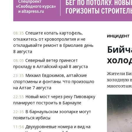
Спешите копать картофель,
08:35
ИНЦИДЕНТ
откажитесь от кровопролития и не
откладывайте ремонт в Ермолаев день
Бийч
8 августа
холо
Северный ветер принесет
08:05
прохладу в Алтайский край 8 августа
Жители Бий
Михаил Евдокимов, алтайские
23:35
холодную 
спортсмены и фонтаны. Что произошло
многоэтаже
на Алтае 7 августа
Новый мост через реку Пивоварку
22:55
планируют построить в Барнауле
В барнаульском зоопарке могут
22:35
появиться ирбисы
Двухуровневые номера и вид на
11:56