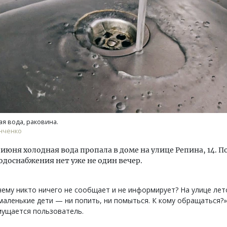
тектурный код начинается с
Ищем новые берега. Ген
ли. Мощение крупноформатными
«Жилищной инициативы»
тами становится новым
Гатилов — о том, как де
ндартом благоустройства
оставаться на плаву, ког
ая вода, раковина.
штормит
анченко
ОИТЕЛЬСТВО
СТРОИТЕЛЬСТВО
 июня холодная вода пропала в доме на улице Репина, 14. П
одоснабжения нет уже не один вечер.
ему никто ничего не сообщает и не информирует? На улице лето
маленькие дети — ни попить, ни помыться. К кому обращаться?
мущается пользователь.