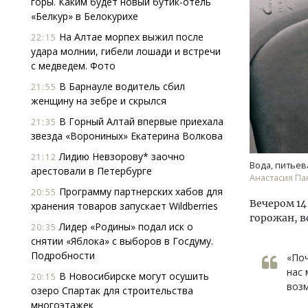
горы. Каким будет новый бутик-отель
«Белкур» в Белокурихе
На Алтае морпех выжил после
22:15
удара молнии, гибели лошади и встречи
с медведем. Фото
В Барнауле водитель сбил
21:55
женщину на зебре и скрылся
Архи
В Горный Алтай впервые приехала
21:35
зем
звезда «Ворониных» Екатерина Волкова
пли
Лидию Невзорову* заочно
21:12
ста
Вода, питьев
арестовали в Петербурге
Анастасия П
СТР
Программу партнерских хабов для
20:55
Вечером 14
хранения товаров запускает Wildberries
горожан, в
Лидер «Родины» подал иск о
20:35
снятии «Яблока» с выборов в Госдуму.
Подробности
«Поч
нас 
В Новосибирске могут осушить
20:15
воз
озеро Спартак для строительства
многоэтажек