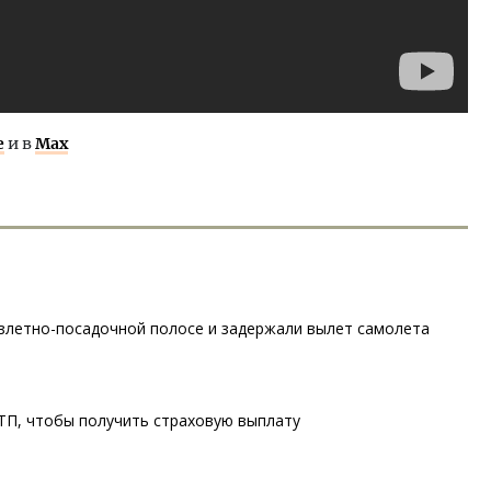
е
и в
Max
взлетно-посадочной полосе и задержали вылет самолета
ТП, чтобы получить страховую выплату