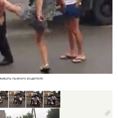
уровневые номера и вид на горы.
Архитектурный код начин
м будет новый бутик-отель
земли. Мощение крупно
кур» в Белокурихе
плитами становится нов
стандартом благоустрой
А И КВАРТИРЫ
СТРОИТЕЛЬСТВО
живать пьяного водителя.