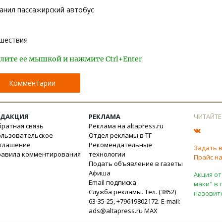
анил пассажирский автобус
шествия
лите ее мышкой и нажмите Ctrl+Enter
Комментарии
ЕДАКЦИЯ
РЕКЛАМА
ЧИТАЙТЕ
ратная связь
Реклама на altapress.ru
ользовательское
Отдел рекламы в ТГ
оглашение
Рекомендательные
Задать 
равила комментирования
технологии
Прайс на
Подать объявление в газеты
Афиша
Акция от
Email подписка
маки" в 
Служба рекламы. Тел. (3852)
назовит
63-35-25, +79619802172. E-mail:
ads@altapress.ru
MAX