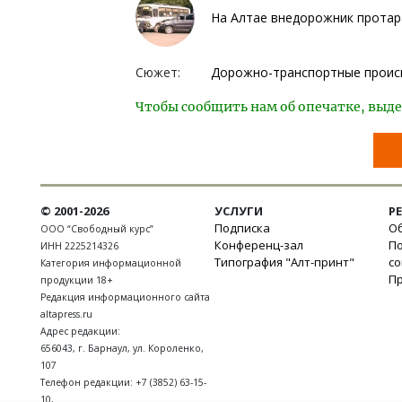
На Алтае внедорожник протар
Сюжет:
Дорожно-транспортные проис
Чтобы сообщить нам об опечатке, выде
© 2001-2026
УСЛУГИ
Р
Подписка
Об
ООО “Свободный курс”
Конференц-зал
П
ИНН 2225214326
Типография "Алт-принт"
с
Категория информационной
П
продукции 18+
Редакция информационного сайта
altapress.ru
Адрес редакции:
656043
,
г. Барнаул
,
ул. Короленко,
107
Телефон редакции:
+7 (3852) 63-15-
10
,