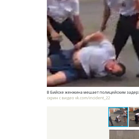
Смелость архитектурных идей.
Двух
Генеральный директор компании
Каки
ЗИАС — об эстетике городов,
«Бел
трендах в фасадах и развитии рынка
СТРОИТЕЛЬСТВО
ДОМ
В Бийске женжина мешает полицейским задер
скрин с видео vk.com/incident_22