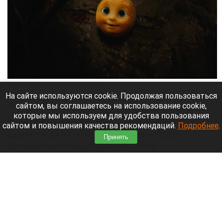
Кадр из фильма «Последний богатырь. Колобок».
Кинопоиск
На сайте используются cookie. Продолжая пользоваться
сайтом, вы соглашаетесь на использование cookie,
7 августа 2026 в 11:25
которые мы используем для удобства пользования
Прокат фильма «Колобок», ради которого
сайтом и повышения качества рекомендаций.
Подробнее
.
сдвинули даты выхода «Человека-паука»,
Принять
проваливается на старте. Россияне
отказываются покупать билеты на российскую
ленту. Часть аудитории публично отказалась
поддерживать проект рублем.
Читать полностью