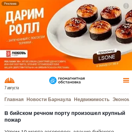
Реклама
To
F7
7 августа
Главная
Новости Барнаула
Недвижимость
Эконом
В бийском речном порту произошел крупный
пожар
Утром 19 марта загорелось здание бийского