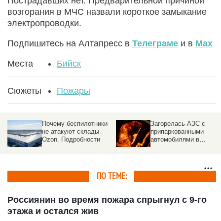
Пострадавших нет. Предварительной причиной
возгорания в МЧС назвали короткое замыкание
электропроводки.
Подпишитесь на Алтапресс в
Телеграме
и в
Max
Места
Бийск
Сюжеты
Пожары
Почему беспилотники
Загорелась АЗС с
не атакуют склады
припаркованными
Ozon. Подробности
автомобилями в
российском городе
ПО ТЕМЕ:
Россиянин во время пожара спрыгнул с 9-го
этажа и остался жив