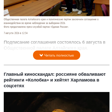
Общественная палата Алтайского края и политические партии заключили соглашение о
взаимодействии во время наблюдения за выборами-2026.
Фото предоставлено пресс-службой партии «Единая Россия».
7 августа 2026 в 12:34
Подписание соглашения состоялось 6 августа в
Общественной палате Алтайского края.
Читать полностью
Главный киноскандал: россияне обваливают
рейтинги «Колобка» и хейтят Харламова в
соцсетях