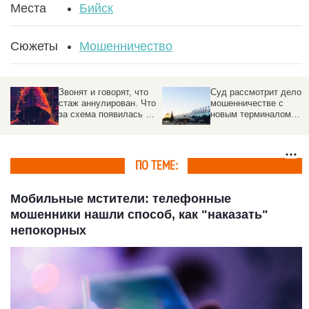
Места
Бийск
Сюжеты
Мошенничество
Звонят и говорят, что
Суд рассмотрит дело о
стаж аннулирован. Что
мошенничестве с
за схема появилась в
новым терминалом
России
барнаульского
аэропорта
ПО ТЕМЕ:
Мобильные мстители: телефонные
мошенники нашли способ, как "наказать"
непокорных