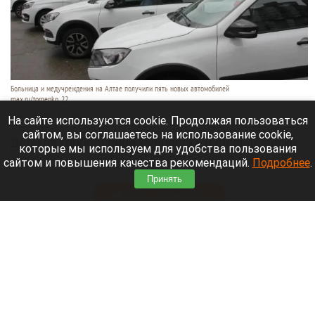
Больница и медучреждения на Алтае получили пять новых автомобилей
max.ru/tomenko_22
6 августа 2026 в 21:40
На сайте используются cookie. Продолжая пользоваться
сайтом, вы соглашаетесь на использование cookie,
Детская горбольница Рубцовска и фельдшерско-
которые мы используем для удобства пользования
акушерские пункты Алтайского края получили
сайтом и повышения качества рекомендаций.
Подробнее
.
пять новых машин.
Принять
Читать полностью
В Барнауле на этапах Кубка России по
шахматам прошли шесть туров