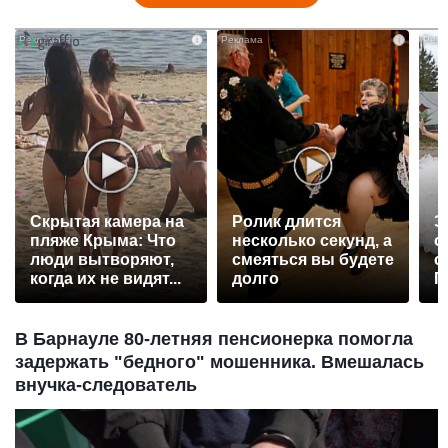
i
i
Скрытая камера на
Ролик длится
Э
пляже Крыма: Что
несколько секунд, а
о
люди вытворяют,
смеяться вы будете
с
когда их не видят...
долго
П
р
В Барнауле 80-летняя пенсионерка помогла
задержать "бедного" мошенника. Вмешалась
внучка-следователь