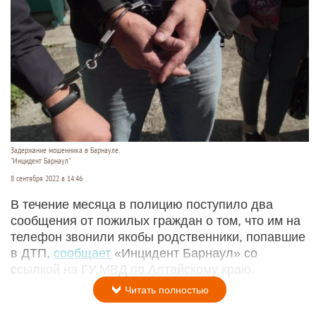
Задержание мошенника в Барнауле.
"Инцидент Барнаул"
8 сентября 2022 в 14:46
В течение месяца в полицию поступило два
сообщения от пожилых граждан о том, что им на
телефон звонили якобы родственники, попавшие
в ДТП,
сообщает
«Инцидент Барнаул» со
ссылкой на ГУ МВД по Алтайскому краю.
Читать полностью