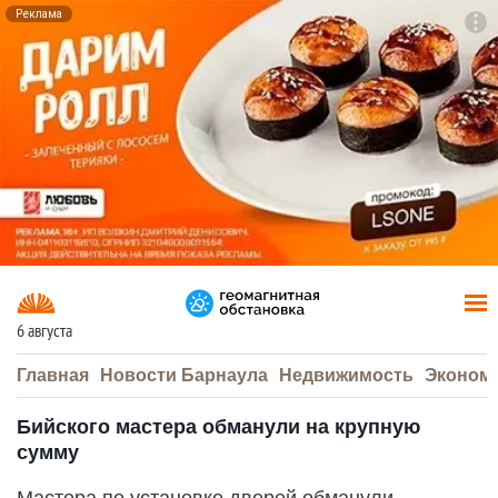
Реклама
To
F7
6 августа
Главная
Новости Барнаула
Недвижимость
Эконом
Бийского мастера обманули на крупную
сумму
Мастера по установке дверей обманули