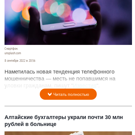
Смартфон.
unsplash.com
8 сентября 2022 в 20:56
Наметилась новая тенденция телефонного
мошенничества — месть не попавшимся на
уловки гражданам, пишут "
Известия
".
Читать полностью
Алтайские бухгалтеры украли почти 30 млн
рублей в больнице