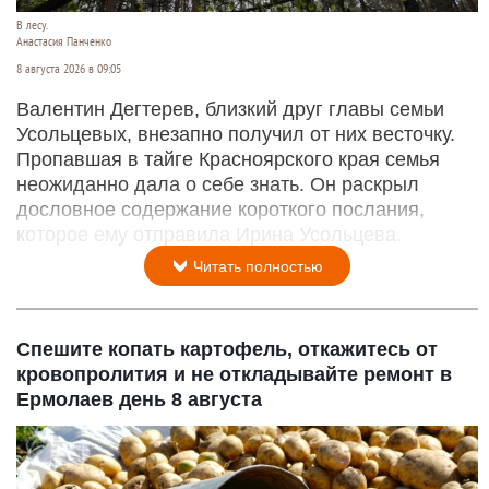
В лесу.
Анастасия Панченко
8 августа 2026 в 09:05
Валентин Дегтерев, близкий друг главы семьи
Усольцевых, внезапно получил от них весточку.
Пропавшая в тайге Красноярского края семья
неожиданно дала о себе знать. Он раскрыл
дословное содержание короткого послания,
которое ему отправила Ирина Усольцева.
Читать полностью
Спешите копать картофель, откажитесь от
кровопролития и не откладывайте ремонт в
Ермолаев день 8 августа