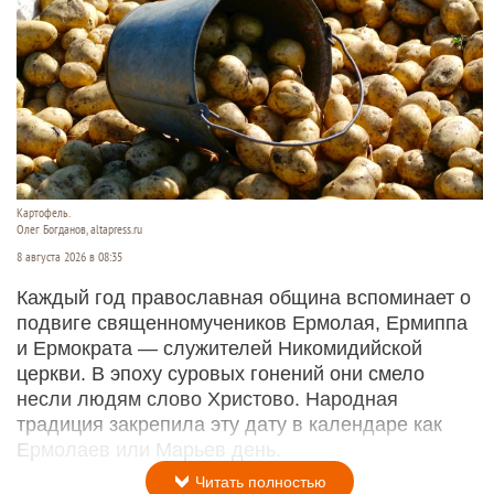
Картофель.
Олег Богданов, altapress.ru
8 августа 2026 в 08:35
Каждый год православная община вспоминает о
подвиге священномучеников Ермолая, Ермиппа
и Ермократа — служителей Никомидийской
церкви. В эпоху суровых гонений они смело
несли людям слово Христово. Народная
традиция закрепила эту дату в календаре как
Ермолаев или Марьев день.
Читать полностью