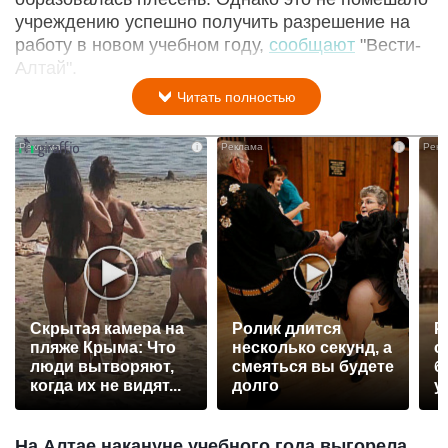
учреждению успешно получить разрешение на
работу в новом учебном году,
сообщают
"Вести-
Алтай".
Читать полностью
i
i
Скрытая камера на
Ролик длится
Р
пляже Крыма: Что
несколько секунд, а
с
люди вытворяют,
смеяться вы будете
б
когда их не видят...
долго
у
На Алтае накануне учебного года выгорела