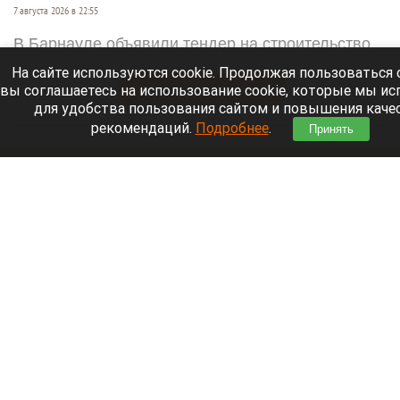
7 августа 2026 в 22:55
В Барнауле объявили тендер на строительство
капитального моста через реку Пивоварку.
На сайте используются cookie. Продолжая пользоваться 
вы соглашаетесь на использование cookie, которые мы и
Читать полностью
для удобства пользования сайтом и повышения каче
рекомендаций.
Подробнее
.
Принять
Полная версия сайта
© 2001-2026
ООО “Свободный курс”
ИНН 2225214326
Категория информационной
продукции 18+
Редакция информационных сайтов altapress.ru, sv-kurs.ru (свидетельство о регистрации
СМИ Эл №77-70984 от 13.09.2017)
Адрес редакции:
656043
,
г. Барнаул
,
ул. Короленко, 107
Телефон редакции:
+7 3852 26–45–26
,
E-mail:
news@altapress.ru