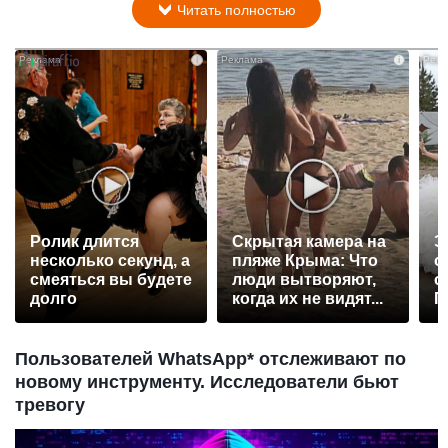
Читать полностью
i
i
Ролик длится
Скрытая камера на
Э
несколько секунд, а
пляже Крыма: Что
о
смеяться вы будете
люди вытворяют,
с
долго
когда их не видят...
П
р
Пользователей WhatsApp* отслеживают по
новому инструменту. Исследователи бьют
тревогу