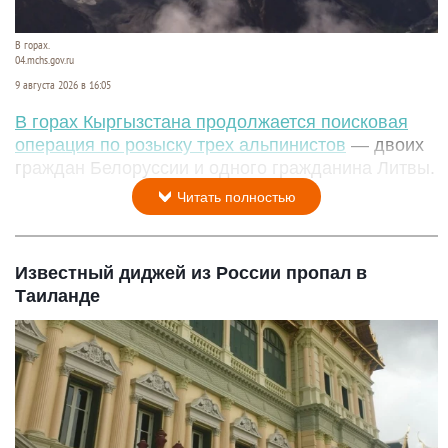
В горах.
04.mchs.gov.ru
9 августа 2026 в 16:05
В горах Кыргызстана продолжается поисковая
операция по розыску трех альпинистов
— двоих
граждан Белоруссии и одного гражданина Литвы.
Читать полностью
Известный диджей из России пропал в
Таиланде