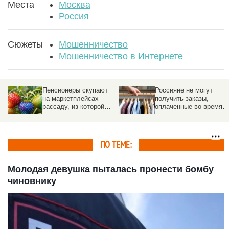
Места
Москва
Россия
Сюжеты
Мошенничество
Мошенничество в Интернете
Россияне не могут
У россиян крадут
получить заказы,
деньги с помощью
оплаченные во время
«валентинок Дурова»
ноябрьской
распродажи
ПО ТЕМЕ:
Молодая девушка пыталась пронести бомбу
чиновнику