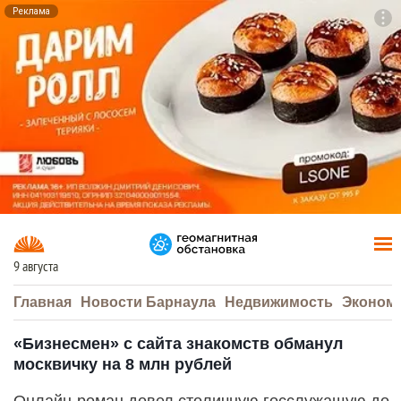
Реклама
To
F7
9 августа
Главная
Новости Барнаула
Недвижимость
Эконом
«Бизнесмен» с сайта знакомств обманул
москвичку на 8 млн рублей
Онлайн-роман довел столичную госслужащую до