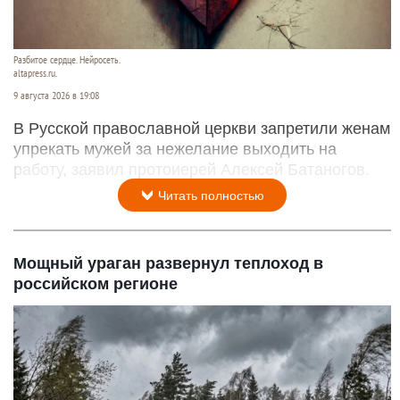
Разбитое сердце. Нейросеть.
altapress.ru.
9 августа 2026 в 19:08
В Русской православной церкви запретили женам
упрекать мужей за нежелание выходить на
работу, заявил протоиерей Алексей Батаногов.
Читать полностью
Мощный ураган развернул теплоход в
российском регионе