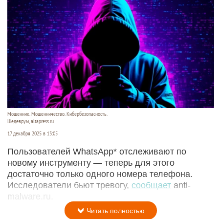
Мошенник. Мошенничество. Кибербезопасность.
Шедеврум, altapress.ru
17 декабря 2025 в 13:05
Пользователей WhatsApp* отслеживают по
новому инструменту — теперь для этого
достаточно только одного номера телефона.
Исследователи бьют тревогу,
сообщает
anti-
malware.ru.
Читать полностью