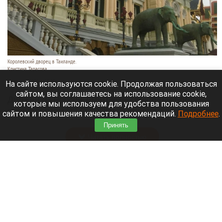
Королевский дворец в Таиланде.
Кристина Тарасова
9 августа 2026 в 15:35
На сайте используются cookie. Продолжая пользоваться
сайтом, вы соглашаетесь на использование cookie,
Диджей из России Дмитрий — выступает под
которые мы используем для удобства пользования
псевдонимом DJ FЫRРИN — пропал в Таиланде
сайтом и повышения качества рекомендаций.
Подробнее
.
после возникновения проблем с документами.
Принять
Читать полностью
Невероятный закат на Телецком озере снял
инспектор Алтайского заповедника. Фото