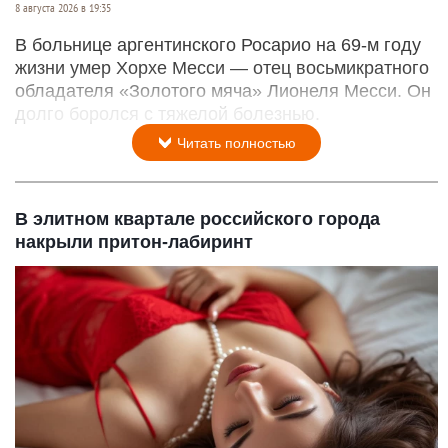
8 августа 2026 в 19:35
В больнице аргентинского Росарио на 69-м году
жизни умер Хорхе Месси — отец восьмикратного
обладателя «Золотого мяча» Лионеля Месси. Он
долго боролся с тяжелой болезнью.
Читать полностью
В элитном квартале российского города
накрыли притон-лабиринт