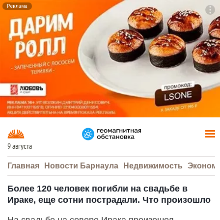
Реклама
To
F7
9 августа
Главная
Новости Барнаула
Недвижимость
Эконом
Более 120 человек погибли на свадьбе в
Ираке, еще сотни пострадали. Что произошло
На свадьбе на севере Ирака произошел