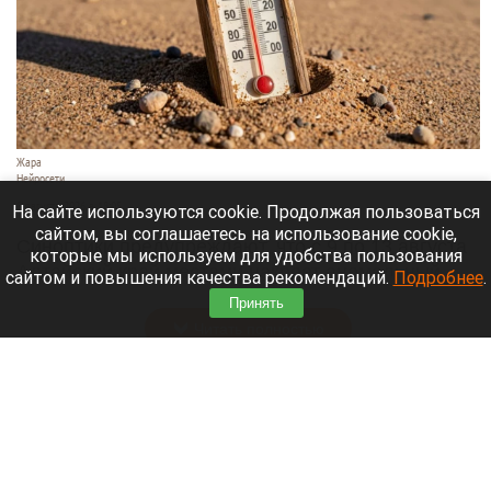
Жара
Нейросети
8 августа 2026 в 18:05
На сайте используются cookie. Продолжая пользоваться
сайтом, вы соглашаетесь на использование cookie,
Синоптики предупреждают, что с 9 по 13 августа
которые мы используем для удобства пользования
Алтайский край местами накроет аномальный
сайтом и повышения качества рекомендаций.
Подробнее
.
зной.
Принять
Читать полностью
Штукатурка с потолка едва не рухнула на
жительницу барнаульской многоэтажки.
Жалобы на УК