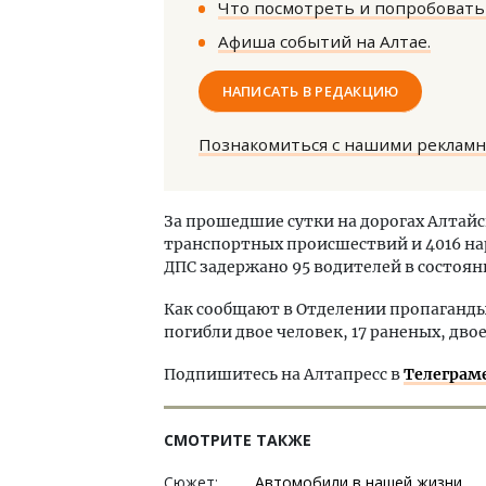
Что посмотреть и попробовать 
Афиша событий на Алтае.
НАПИСАТЬ В РЕДАКЦИЮ
Познакомиться с нашими реклам
Архи
зем
За прошедшие сутки на дорогах Алтайс
пли
транспортных происшествий и 4016 н
ста
ДПС задержано 95 водителей в состоян
СТР
Как сообщают в Отделении пропаганды 
погибли двое человек, 17 раненых, двое
Подпишитесь на Алтапресс в
Телеграм
СМОТРИТЕ ТАКЖЕ
Сюжет:
Автомобили в нашей жизни