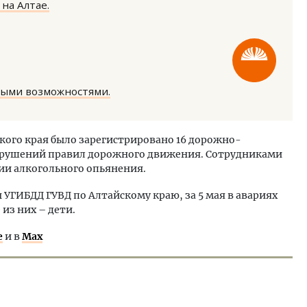
на Алтае.
ными возможностями.
тектурный код начинается с
Смелость архитектурных 
ли. Мощение крупноформатными
Генеральный директор к
кого края было зарегистрировано 16 дорожно-
тами становится новым
ЗИАС — об эстетике горо
арушений правил дорожного движения. Сотрудниками
ндартом благоустройства
трендах в фасадах и разв
ии алкогольного опьянения.
ОИТЕЛЬСТВО
СТРОИТЕЛЬСТВО
УГИБДД ГУВД по Алтайскому краю, за 5 мая в авариях
 из них – дети.
е
и в
Max