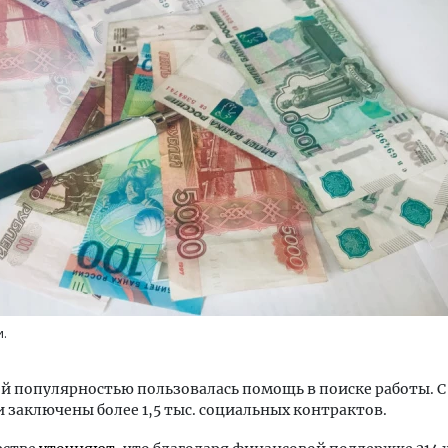
д-2026: почему бамбуковые
Тихая гавань для инвести
ели меняют правила ремонта
ИЖС Алтайского края зам
не остановился
РЕБИТЕЛЬ
СТРОИТЕЛЬСТВО
и.
 популярностью пользовалась помощь в поиске работы. С
 заключены более 1,5 тыс. социальных контрактов.