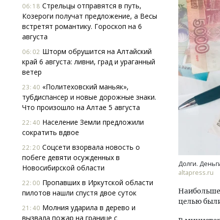
Стрельцы отправятся в путь,
06:18
Козероги получат предложение, а Весы
встретят романтику. Гороскоп на 6
августа
Шторм обрушится на Алтайский
06:02
край 6 августа: ливни, град и ураганный
ветер
Трен
«Политеховский маньяк»,
23:40
пан
тубдиспансер и новые дорожные знаки.
Что произошло на Алтае 5 августа
Население Земли предложили
22:40
ПОТ
сократить вдвое
Соцсети взорвала новость о
22:20
побеге девяти осужденных в
Долги. Деньг
Новосибирской области
altapress.ru
Пропавших в Иркутской области
22:00
Наибольшей
пилотов нашли спустя двое суток
целью были
Молния ударила в дерево и
21:40
вызвала пожар на границе с