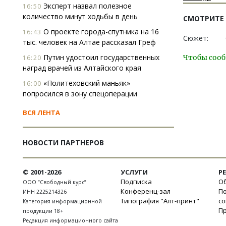
Эксперт назвал полезное
16:50
количество минут ходьбы в день
СМОТРИТЕ
О проекте города-спутника на 16
16:43
Сюжет:
тыс. человек на Алтае рассказал Греф
Путин удостоил государственных
Чтобы сооб
16:20
наград врачей из Алтайского края
«Политеховский маньяк»
16:00
попросился в зону спецоперации
ВСЯ ЛЕНТА
НОВОСТИ ПАРТНЕРОВ
© 2001-2026
УСЛУГИ
Р
Подписка
Об
ООО “Свободный курс”
Конференц-зал
П
ИНН 2225214326
Типография "Алт-принт"
с
Категория информационной
П
продукции 18+
Редакция информационного сайта