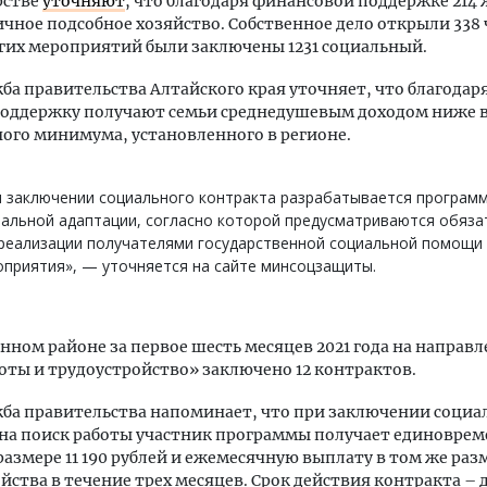
рстве
уточняют
, что благодаря финансовой поддержке 214
чное подсобное хозяйство. Собственное дело открыли 338 
гих мероприятий были заключены 1231 социальный.
ба правительства Алтайского края уточняет, что благодар
поддержку получают семьи среднедушевым доходом ниже
го минимума, установленного в регионе.
и заключении социального контракта разрабатывается програм
альной адаптации, согласно которой предусматриваются обяз
 реализации получателями государственной социальной помощи
приятия», — уточняется на сайте минсоцзащиты.
инном районе за первое шесть месяцев 2021 года на направ
оты и трудоустройство» заключено 12 контрактов.
ба правительства напоминает, что при заключении социа
 на поиск работы участник программы получает единовре
размере 11 190 рублей и ежемесячную выплату в том же раз
йства в течение трех месяцев. Срок действия контракта – д