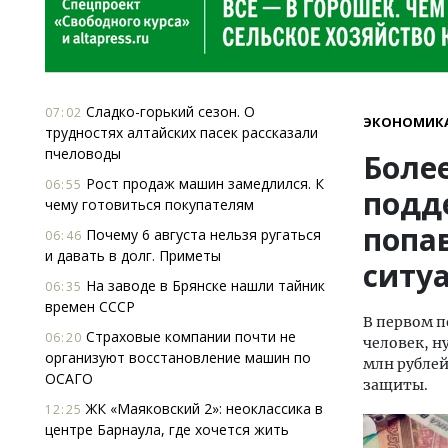
Сладко-горький сезон. О
07:02
ЭКОНОМИК
трудностях алтайских пасек рассказали
пчеловоды
Боле
Рост продаж машин замедлился. К
06:55
подд
чему готовиться покупателям
попа
Почему 6 августа нельзя ругаться
06:46
и давать в долг. Приметы
ситу
На заводе в Брянске нашли тайник
06:35
времен СССР
В первом п
Страховые компании почти не
06:20
человек, н
организуют восстановление машин по
млн рубле
ОСАГО
защиты.
ЖК «Маяковский 2»: неоклассика в
12:25
центре Барнаула, где хочется жить