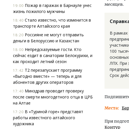
месяцев.
Пожар в гаражах в Барнауле унес
19:00
жизнь пожилого мужчины
Стало известно, что изменится в
18:40
Справк
транспорте Алтайского края
В рамках
Россияне не могут отправить
18:20
предприн
деньги в Белоруссию и Казахстан
участник
Непредсказуемые гости. Кто
18:00
100 тыся
сейчас ездит в санатории Белокурихи, и
основных
как проходит летний сезон
ЛПХ. При
предприн
Т2 перезапускает программу
17:42
Срок дейс
«Выгодно вместе» — теперь и для
абонентов других операторов
Минздрав проводит проверку
17:40
после смерти многодетного отца в ЦРБ
Подпишитес
на Алтае
Места
Ба
В «Туриной горе» представят
17:20
работы известного алтайского
При подгот
художника
Контур