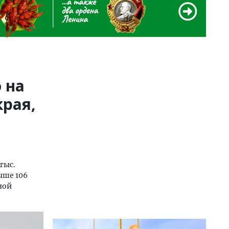
 на
рая,
тыс.
ыше 106
ной