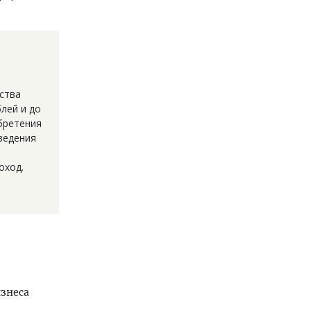
ства
лей и до
бретения
ведения
оход.
изнеса