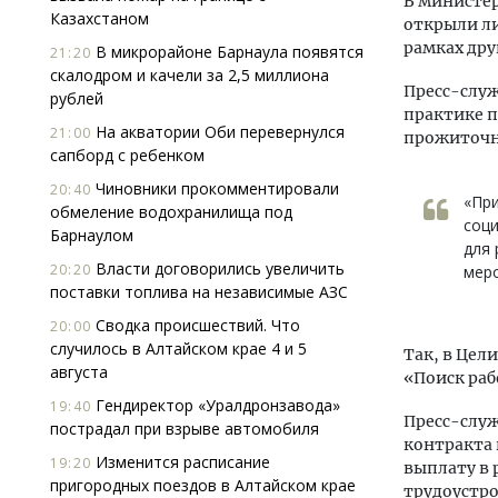
В министе
Казахстаном
открыли ли
рамках дру
В микрорайоне Барнаула появятся
21:20
скалодром и качели за 2,5 миллиона
Пресс-служ
рублей
практике 
На акватории Оби перевернулся
21:00
прожиточно
сапборд с ребенком
Чиновники прокомментировали
20:40
«Пр
обмеление водохранилища под
соци
Барнаулом
для
Власти договорились увеличить
20:20
меро
поставки топлива на независимые АЗС
Сводка происшествий. Что
20:00
случилось в Алтайском крае 4 и 5
Так, в Цел
августа
«Поиск раб
Гендиректор «Уралдронзавода»
19:40
Пресс-служ
пострадал при взрыве автомобиля
контракта
Изменится расписание
19:20
выплату в 
пригородных поездов в Алтайском крае
трудоустро