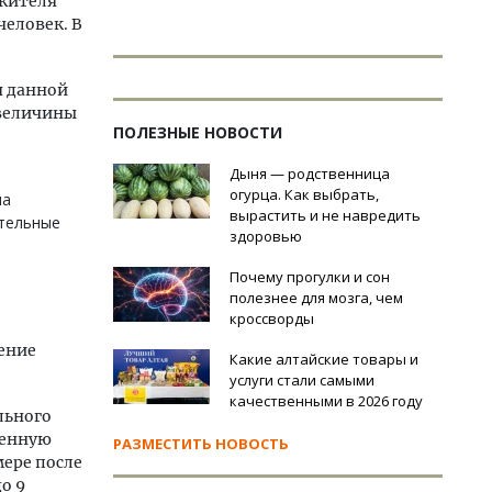
 жителя
человек. В
я данной
 величины
ПОЛЕЗНЫЕ НОВОСТИ
Дыня — родственница
огурца. Как выбрать,
ма
вырастить и не навредить
ательные
здоровью
Почему прогулки и сон
полезнее для мозга, чем
кроссворды
ление
Какие алтайские товары и
услуги стали самыми
качественными в 2026 году
льного
менную
РАЗМЕСТИТЬ НОВОСТЬ
мере после
о 9