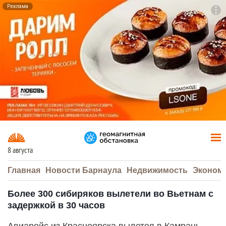
Реклама
To
F7
8 августа
Главная
Новости Барнаула
Недвижимость
Эконом
Более 300 сибиряков вылетели во Вьетнам с
задержкой в 30 часов
Авиарейс из Красноярска вылетел в Камрань