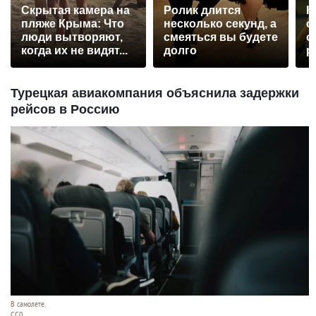
Скрытая камера на
Ролик длится
К
пляже Крыма: Что
несколько секунд, а
о
люди вытворяют,
смеяться вы будете
о
когда их не видят...
долго
р
Турецкая авиакомпания объяснила задержки
рейсов в Россию
В самолете.
CC0