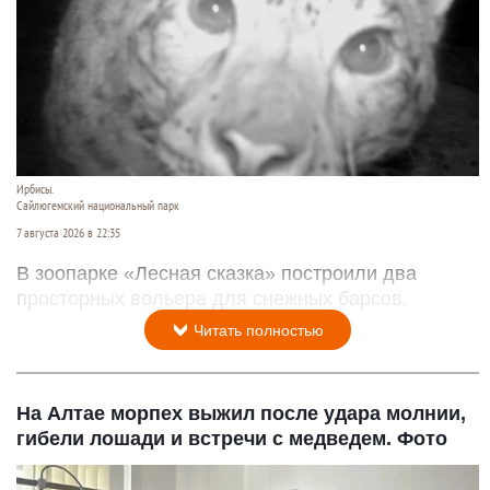
Ирбисы.
Сайлюгемский национальный парк
7 августа 2026 в 22:35
В зоопарке «Лесная сказка» построили два
просторных вольера для снежных барсов.
Читать полностью
На Алтае морпех выжил после удара молнии,
гибели лошади и встречи с медведем. Фото