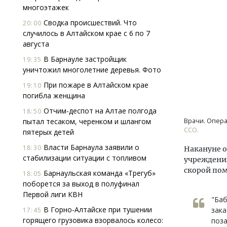
многоэтажек
Сводка происшествий. Что
20:00
случилось в Алтайском крае с 6 по 7
августа
В Барнауле застройщик
19:35
уничтожил многолетние деревья. Фото
При пожаре в Алтайском крае
19:10
погибла женщина
Отчим-деспот на Алтае полгода
18:50
пытал тесаком, черенком и шлангом
Врачи. Опера
CCO.
пятерых детей
Власти Барнаула заявили о
18:30
Накануне о
стабилизации ситуации с топливом
учреждения
скорой по
Барнаульская команда «Трегуб»
18:05
поборется за выход в полуфинал
Первой лиги КВН
"Баб
В Горно-Алтайске при тушении
зака
17:45
горящего грузовика взорвалось колесо:
поза