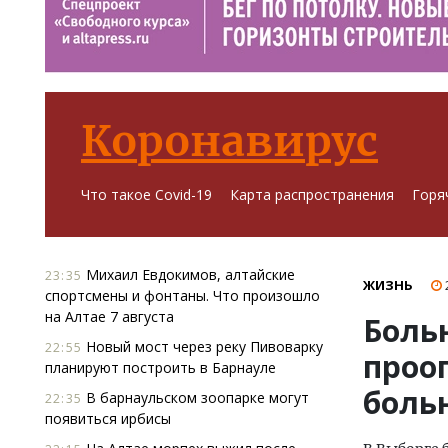
Коронавирус
Что такое Covid-19
Карта распространения
Горя
Михаил Евдокимов, алтайские
23:35
ЖИЗНЬ
спортсмены и фонтаны. Что произошло
на Алтае 7 августа
Боль
Новый мост через реку Пивоварку
22:55
проо
планируют построить в Барнауле
боль
В барнаульском зоопарке могут
22:35
появиться ирбисы