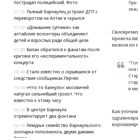
пострадал полицейский. Фото
При 
лежа
Пьяный барнаулец устроил ДТП с
17:25
переворотом на Алтае и скрылся
«Домашние супчики»: как
17:07
Своевремен
алтайские волонтеры объединяют
провела хи
детей и взрослых ради общей цели
ножом по 
Билан обратился к фанатам после
17:05
критики его «экспериментального»
концерта
"Тол
она 
Стало известно о скрывшихся от
16:40
Стар
следствия сообщниках Лерчек
стар
«Что-то бахнуло»: москвичей
16:30
в ми
напугал сильнейший грохот. Что
известно к этому часу
В центре Барнаула
16:20
Как уточня
отремонтируют два фонтана
здравоохра
коронавиру
Лемурье семейство барнаульского
16:15
зоопарка пополнилось двумя дамами.