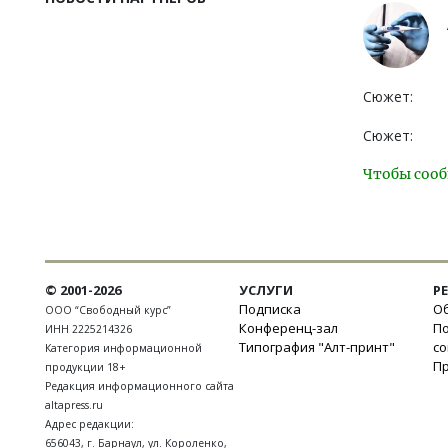
Сюжет:
Сюжет:
Чтобы сооб
© 2001-2026
УСЛУГИ
Р
Подписка
Об
ООО “Свободный курс”
Конференц-зал
П
ИНН 2225214326
Типография "Алт-принт"
с
Категория информационной
П
продукции 18+
Редакция информационного сайта
altapress.ru
Адрес редакции:
656043
,
г. Барнаул
,
ул. Короленко,