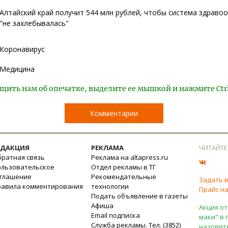
Алтайский край получит 544 млн рублей, чтобы система здраво
"не захлебывалась"
Коронавирус
Медицина
щить нам об опечатке, выделите ее мышкой и нажмите Ctr
Комментарии
ЕДАКЦИЯ
РЕКЛАМА
ЧИТАЙТЕ
ратная связь
Реклама на altapress.ru
ользовательское
Отдел рекламы в ТГ
оглашение
Рекомендательные
Задать 
равила комментирования
технологии
Прайс на
Подать объявление в газеты
Афиша
Акция от
Email подписка
маки" в 
Служба рекламы. Тел. (3852)
назовит