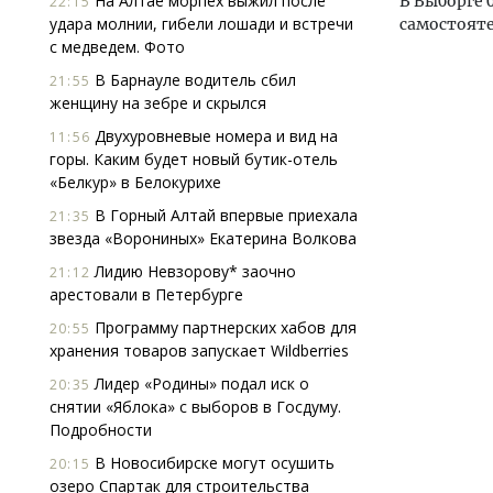
На Алтае морпех выжил после
В Выборге 
22:15
удара молнии, гибели лошади и встречи
самостояте
с медведем. Фото
В Барнауле водитель сбил
21:55
женщину на зебре и скрылся
Двухуровневые номера и вид на
11:56
горы. Каким будет новый бутик-отель
«Белкур» в Белокурихе
В Горный Алтай впервые приехала
21:35
звезда «Ворониных» Екатерина Волкова
Лидию Невзорову* заочно
21:12
арестовали в Петербурге
Программу партнерских хабов для
20:55
хранения товаров запускает Wildberries
Архи
Лидер «Родины» подал иск о
20:35
зем
снятии «Яблока» с выборов в Госдуму.
пли
Подробности
ста
В Новосибирске могут осушить
20:15
СТР
озеро Спартак для строительства