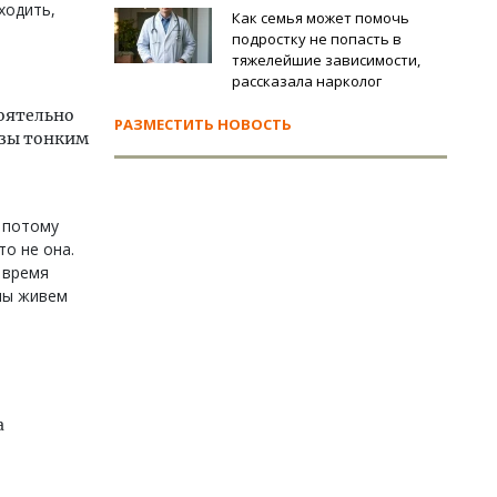
ходить,
Как семья может помочь
подростку не попасть в
тяжелейшие зависимости,
рассказала нарколог
оятельно
РАЗМЕСТИТЬ НОВОСТЬ
езы тонким
и потому
то не она.
 время
 мы живем
а