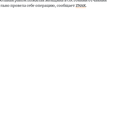
больная раком пожилая женщина в состоянии отчаяния
льно провела себе операцию, сообщает
ZNAK
.
тектурный код начинается с
Смелость архитектурных 
ли. Мощение крупноформатными
Генеральный директор к
тами становится новым
ЗИАС — об эстетике горо
ндартом благоустройства
трендах в фасадах и разв
ОИТЕЛЬСТВО
СТРОИТЕЛЬСТВО