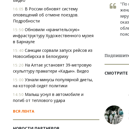
Видео
"По 
В России обновят систему
16:05
женщ
оповещений об отмене поездов.
хиру
Подробности
ока
обле
Обновили «хранительскую»
15:50
пояс
инфраструктуру Художественного музея
в Барнауле
Санкции сорвали запуск рейсов из
15:40
Подпишитес
Новосибирска в Белокуриху
На Алтае установят 39-метровую
15:20
скульптуру праматери «Кадын». Видео
СМОТРИТЕ
Узнали минусы популярной диеты,
15:00
на которой сидят политики
Малыш уснул в автомобиле и
14:50
погиб от теплового удара
ВСЯ ЛЕНТА
НОВОСТИ ПАРТНЕРОВ