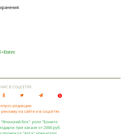
охранения
l+Enter
 НАС В СОЦСЕТЯХ
вопрос редакции
 рекламу на сайте и в соцсетях
 "Японский бох": ролл "Бонито
подарок при заказе от 2000 руб.
е промокод "Алта" оператору.