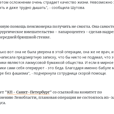
этом осложнении очень страдает качество жизни. Невозможно 
ть и даже трудно дышать", - сообщила Шутова.
ную помощь пенсионерка получить не смогла. Она самост
рургическое вмешательство - лапароцентез - сделав надр
передней брюшной стенке.
ько вот она не была уверена в этой операции, она же не врач, 
написала предсмертную записку, что бы никто не подумал, что э
ики являются лакмусовой бумажкой общества. И если в мирное
ики сами себя оперируют - это беда. Благодаря именно бабуле
ре без фашизма", - подчеркнула сотрудница скорой помощи.
ет "
КП - Санкт-Петербург
" со ссылкой на комитет по
нению Ленобласти, плановая операция не состоялось из-з
са.