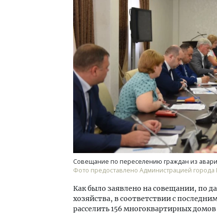
Смел
Ген
ЗИАС
трен
СТР
Совещание по переселению граждан из авари
Фото предоставлено Администрацией города 
Как было заявлено на совещании, по
хозяйства, в соответствии с последн
расселить 156 многоквартирных домов