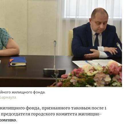
йного жилищного фонда.
Барнаула.
 жилищного фонда, признанного таковым после 1
ль председателя городского комитета жилищно-
хоменко
.