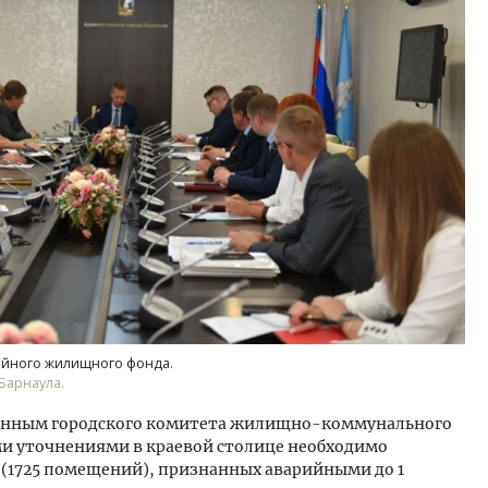
ость архитектурных идей.
Архитектурный код начин
еральный директор компании
земли. Мощение крупно
 — об эстетике городов,
плитами становится нов
дах в фасадах и развитии рынка
стандартом благоустрой
ОИТЕЛЬСТВО
СТРОИТЕЛЬСТВО
йного жилищного фонда.
Барнаула.
 данным городского комитета жилищно-коммунального
ими уточнениями в краевой столице необходимо
 (1725 помещений), признанных аварийными до 1