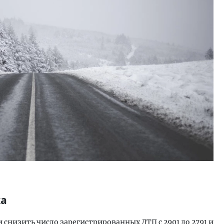
м новые берега. Гендиректор
Архитектурный код начин
лищной инициативы» Юрий
земли. Мощение крупно
лов — о том, как девелоперу
плитами становится нов
ваться на плаву, когда рынок
стандартом благоустрой
рмит
СТРОИТЕЛЬСТВО
ОИТЕЛЬСТВО
ка
 снизить число зарегистрированных ДТП с 2901 до 2791 и