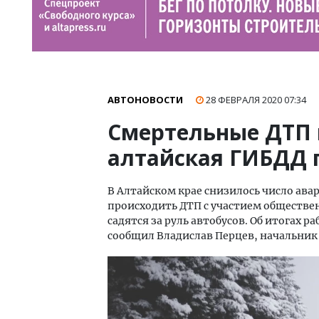
АВТОНОВОСТИ
28 ФЕВРАЛЯ 2020
07:34
Смертельные ДТП 
алтайская ГИБДД 
В Алтайском крае снизилось число ава
происходить ДТП с участием обществен
садятся за руль автобусов. Об итогах 
сообщил Владислав Перцев, начальник