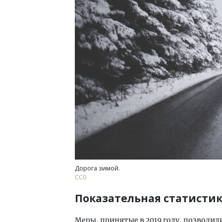
Ище
«Жи
Гати
оста
што
СТР
Дорога зимой.
СС0
Показательная статисти
Меры, принятые в 2019 году, позволили