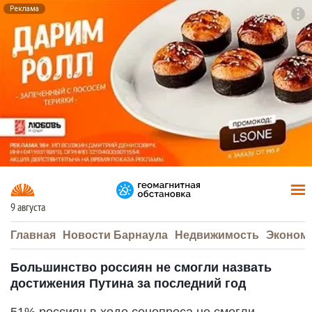
Реклама
To
F7
9 августа
Главная
Новости Барнаула
Недвижимость
Эконом
Большинство россиян не смогли назвать
достижения Путина за последний год
51% россиян в ходе соцопроса не смогли