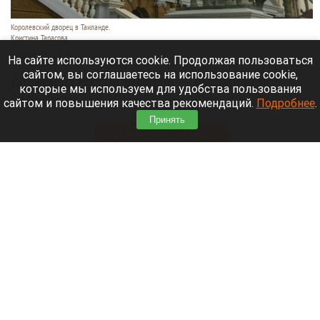
Королевский дворец в Таиланде.
Кристина Тарасова
9 августа 2026 в 15:35
На сайте используются cookie. Продолжая пользоваться
сайтом, вы соглашаетесь на использование cookie,
Диджей из России Дмитрий — выступает под
которые мы используем для удобства пользования
псевдонимом DJ FЫRРИN — пропал в Таиланде
сайтом и повышения качества рекомендаций.
Подробнее
.
после возникновения проблем с документами.
Принять
Читать полностью
Невероятный закат на Телецком озере снял
инспектор Алтайского заповедника. Фото