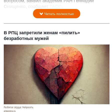
вопросом, заявил академик РАН Геннадий
Онищенко, сообщает
ТАСС
.
Читать полностью
В РПЦ запретили женам «пилить»
безработных мужей
Разбитое сердце. Нейросеть.
altapress.ru.