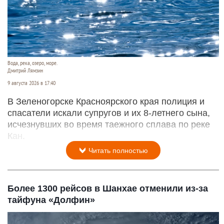
Вода, река, озеро, море.
Дмитрий Лямзин
9 августа 2026 в 17:40
В Зеленогорске Красноярского края полиция и
спасатели искали супругов и их 8-летнего сына,
исчезнувших во время таежного сплава по реке
Кан.
Читать полностью
Более 1300 рейсов в Шанхае отменили из-за
тайфуна «Долфин»