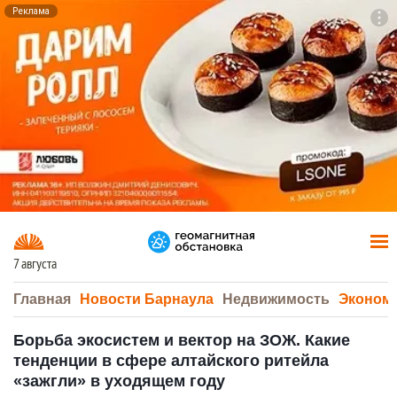
Реклама
To
F7
7 августа
Главная
Новости Барнаула
Недвижимость
Эконом
Борьба экосистем и вектор на ЗОЖ. Какие
тенденции в сфере алтайского ритейла
«зажгли» в уходящем году