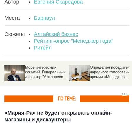
Автор
Евгения Скаредова
Места
Барнаул
Сюжеты
Алтайский бизнес
Рейтинг-опрос "Менеджер года"
Ритейл
Определен победитель
Работать и выживать.
й
народного голосования
Как алтайские
премии «Менеджер
пищевики добывают
года — 2022»
сырье, запускают
заводы и «отжимают»
сети
х
ПО ТЕМЕ:
«Мария-Ра» не будет открывать онлайн-
магазины и дискаунтеры