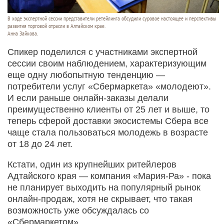
В ходе экспертной сессии представители ретейлинга обсудили суровое настоящее и перспективы
развития торговой отрасли в Алтайском крае.
Анна Зайкова.
Спикер поделился с участниками экспертной
сессии своим наблюдением, характеризующим
еще одну любопытную тенденцию —
потребители услуг «Сбермаркета» «молодеют».
И если раньше онлайн-заказы делали
преимущественно клиенты от 25 лет и выше, то
теперь сферой доставки экосистемы Сбера все
чаще стала пользоваться молодежь в возрасте
от 18 до 24 лет.
Кстати, один из крупнейших ритейлеров
Адтайского края — компания «Мария-Ра» - пока
не планирует выходить на популярный рынок
онлайн-продаж, хотя не скрывает, что такая
возможность уже обсуждалась со
«Сбермаркетом».