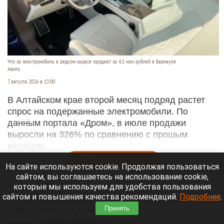
Что за электромобиль в редком окрасе продают за 4,5 млн рублей в Барнауле
Авито
7 августа 2026 в 13:00
В Алтайском крае второй месяц подряд растет
спрос на подержанные электромобили. По
данным портала «Дром», в июле продажи
выросли на 326% по сравнению с прошым
месяцем.
Читать полностью
На сайте используются cookie. Продолжая пользоваться
сайтом, вы соглашаетесь на использование cookie,
которые мы используем для удобства пользования
сайтом и повышения качества рекомендаций.
Подробнее
.
В центре Барнаула продают популярное кафе
Принять
с мишками на стаканах