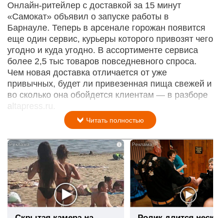
Онлайн-ритейлер с доставкой за 15 минут
«Самокат» объявил о запуске работы в
Барнауле. Теперь в арсенале горожан появится
еще один сервис, курьеры которого привозят чего
угодно и куда угодно. В ассортименте сервиса
более 2,5 тыс товаров повседневного спроса.
Чем новая доставка отличается от уже
привычных, будет ли привезенная пища свежей и
во сколько она обойдется клиентам — в разборе
altapress.ru.
Читать полностью
i
Скрытая камера на
Ролик длится неск