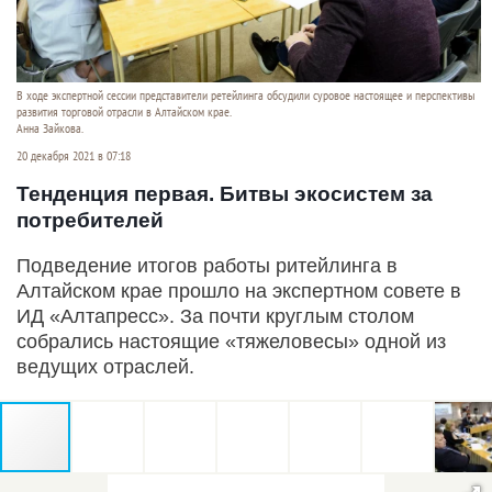
В ходе экспертной сессии представители ретейлинга обсудили суровое настоящее и перспективы
развития торговой отрасли в Алтайском крае.
Анна Зайкова.
20 декабря 2021 в 07:18
Тенденция первая. Битвы экосистем за
потребителей
Подведение итогов работы ритейлинга в
Алтайском крае прошло на экспертном совете в
ИД «Алтапресс». За почти круглым столом
собрались настоящие «тяжеловесы» одной из
ведущих отраслей.