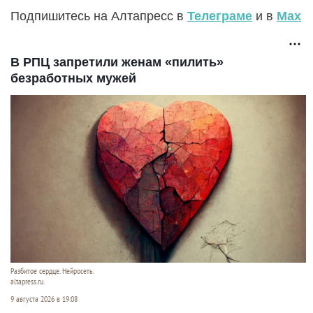
Подпишитесь на Алтапресс в
Телеграме
и в
Max
В РПЦ запретили женам «пилить»
безработных мужей
Разбитое сердце. Нейросеть.
altapress.ru.
9 августа 2026 в 19:08