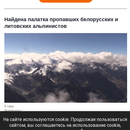
Найдена палатка пропавших белорусских и
литовских альпинистов
В горах.
04.mchs.gov.ru
9 августа 2026 в 16:05
На сайте используются cookie. Продолжая пользоваться
сайтом, вы соглашаетесь на использование cookie,
В горах Кыргызстана продолжается поисковая