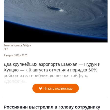
Земля из космоса. Тайфун.
СС0
9 августа 2026 в 17:05
Два крупнейших аэропорта Шанхая — Пудун и
Хунцяо — к 9 августа отменили порядка 60%
рейсов из-за приближающегося тайфуна
«Долфин».
Читать полностью
Россиянин выстрелил в голову сотруднику