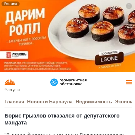
Реклама
To
F7
9 августа
Главная
Новости Барнаула
Недвижимость
Эконом
Борис Грызлов отказался от депутатского
мандата
"В данный момент я не иду в Государственную