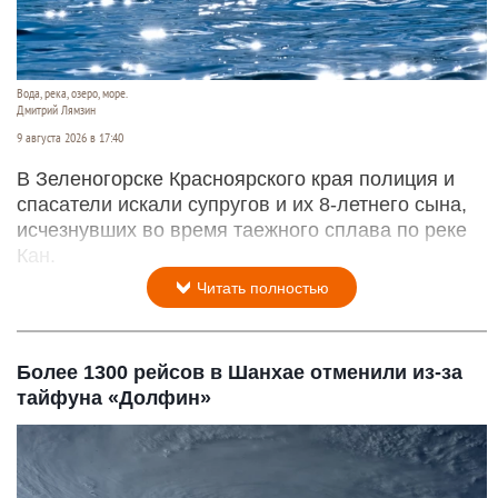
Вода, река, озеро, море.
Дмитрий Лямзин
9 августа 2026 в 17:40
В Зеленогорске Красноярского края полиция и
спасатели искали супругов и их 8-летнего сына,
исчезнувших во время таежного сплава по реке
Кан.
Читать полностью
Более 1300 рейсов в Шанхае отменили из-за
тайфуна «Долфин»