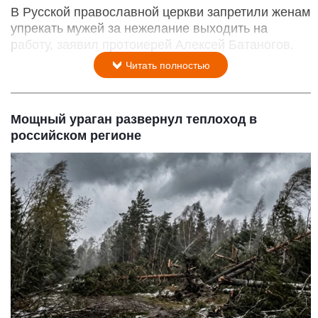
В Русской православной церкви запретили женам
упрекать мужей за нежелание выходить на
работу, заявил протоиерей Алексей Батаногов.
Читать полностью
Мощный ураган развернул теплоход в
российском регионе