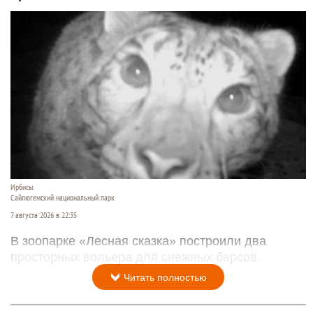
Ирбисы.
Сайлюгемский национальный парк
7 августа 2026 в 22:35
В зоопарке «Лесная сказка» построили два
просторных вольера для снежных барсов.
Читать полностью