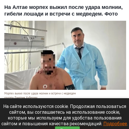
На Алтае морпех выжил после удара молнии,
гибели лошади и встречи с медведем. Фото
Морпех выжил после удара молнии и встречи с медведем
соцсети Дмитрия Хубезова
7 августа 2026 в 22:15
На сайте используются cookie. Продолжая пользоваться
сайтом, вы соглашаетесь на использование cookie,
Морской пехотинец, который приехал в отпуск на
которые мы используем для удобства пользования
Алтай, пережил чудовищную серию событий.
сайтом и повышения качества рекомендаций.
Подробнее
.