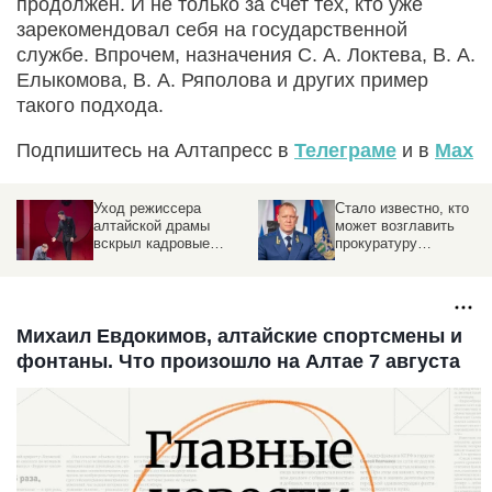
продолжен. И не только за счет тех, кто уже
зарекомендовал себя на государственной
службе. Впрочем, назначения С. А. Локтева, В. А.
Елыкомова, В. А. Ряполова и других пример
такого подхода.
Подпишитесь на Алтапресс в
Телеграме
и в
Max
Уход режиссера
Стало известно, кто
алтайской драмы
может возглавить
вскрыл кадровые
прокуратуру
проблемы в театрах
Алтайского края
Барнаула
Михаил Евдокимов, алтайские спортсмены и
фонтаны. Что произошло на Алтае 7 августа