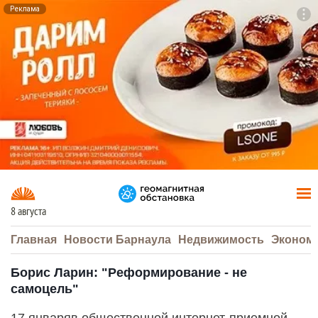
Реклама
To
F7
8 августа
Главная
Новости Барнаула
Недвижимость
Эконом
Борис Ларин: "Реформирование - не
самоцель"
17 январяв общественной интернет-приемной