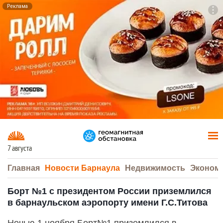
Реклама
To
F7
7 августа
Главная
Новости Барнаула
Недвижимость
Эконом
Борт №1 с президентом России приземлился
в барнаульском аэропорту имени Г.С.Титова
Ночью 1 ноября Борт№1 приземлился в