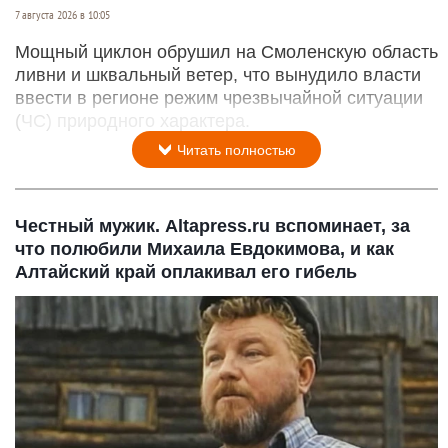
7 августа 2026 в 10:05
Мощный циклон обрушил на Смоленскую область
ливни и шквальный ветер, что вынудило власти
ввести в регионе режим чрезвычайной ситуации
(ЧС) природного характера.
Читать полностью
Честный мужик. Altapress.ru вспоминает, за
что полюбили Михаила Евдокимова, и как
Алтайский край оплакивал его гибель