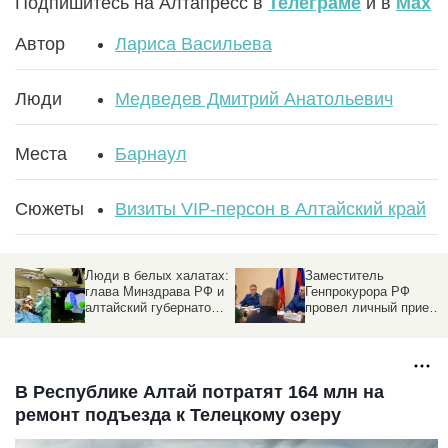
Подпишитесь на Алтапресс в
Телеграме
и в
Max
Автор
Лариса Васильева
Люди
Медведев Дмитрий Анатольевич
Места
Барнаул
Сюжеты
Визиты VIP-персон в Алтайский край
Люди в белых халатах:
Заместитель
глава Минздрава РФ и
Генпрокурора РФ
алтайский губернатор
провел личный прием
побывали в медцентре
граждан в
и медуниверситете
Новоалтайске
В Республике Алтай потратят 164 млн на
ремонт подъезда к Телецкому озеру