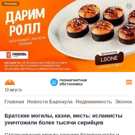
Реклама
To
F7
10 августа
Главная
Новости Барнаула
Недвижимость
Эконом
Братские могилы, казни, месть: исламисты
уничтожили более тысячи сирийцев
Столкновения между силами безопасности и