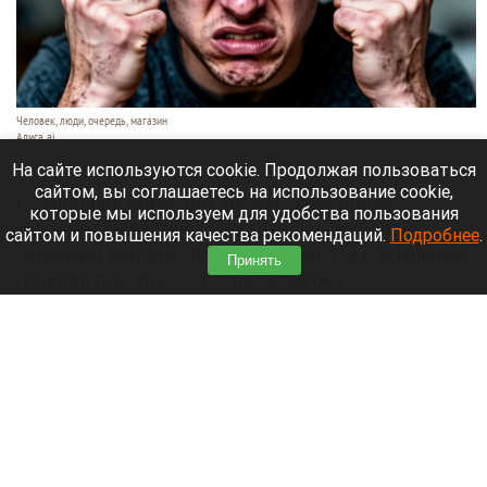
Человек, люди, очередь, магазин
Алиса ai
10 августа 2026 в 06:30
На сайте используются cookie. Продолжая пользоваться
сайтом, вы соглашаетесь на использование cookie,
Священник объяснил, почему некоторые
которые мы используем для удобства пользования
мужчины вырастают инфантильными и не
сайтом и повышения качества рекомендаций.
Подробнее
.
готовыми решать свои проблемы. По его мнению,
Принять
главная причина — воспитание без
положительного примера отца,
сообщает
«Лента.ру».
Читать полностью
День 1628-й. Самое важное к 10 августа