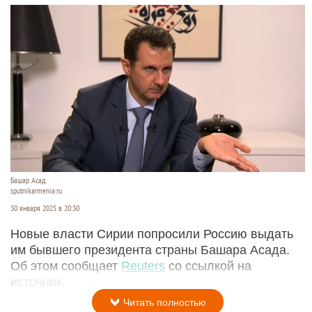
Башар Асад.
sputnikarmenia.ru
30 января 2025 в 20:30
Новые власти Сирии попросили Россию выдать
им бывшего президента страны Башара Асада.
Об этом сообщает
Reuters
со ссылкой на
источник.
Читать полностью