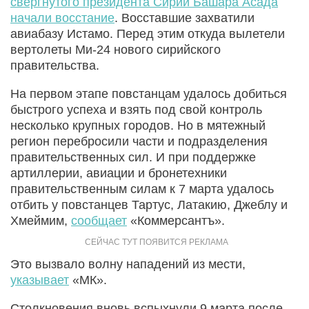
свергнутого президента Сирии Башара Асада
начали восстание
. Восставшие захватили
авиабазу Истамо. Перед этим откуда вылетели
вертолеты Ми-24 нового сирийского
правительства.
На первом этапе повстанцам удалось добиться
быстрого успеха и взять под свой контроль
несколько крупных городов. Но в мятежный
регион перебросили части и подразделения
правительственных сил. И при поддержке
артиллерии, авиации и бронетехники
правительственным силам к 7 марта удалось
отбить у повстанцев Тартус, Латакию, Джеблу и
Хмеймим,
сообщает
«Коммерсантъ».
Это вызвало волну нападений из мести,
указывает
«МК».
Столкновения вновь вспыхнули 9 марта после