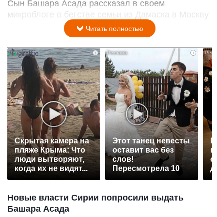
Сын Башара Асада рассказал в своем
микроблоге о бегстве семьи из Дамаска в Москву
Читать полностью
i
i
Скрытая камера на
Этот танец невесты
Р
пляже Крыма: Что
оставит вас без
н
люди вытворяют,
слов!
с
когда их не видят...
Пересмотрела 10
д
раз
Новые власти Сирии попросили выдать
Башара Асада