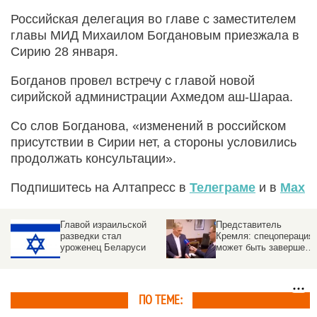
Российская делегация во главе с заместителем
главы МИД Михаилом Богдановым приезжала в
Сирию 28 января.
Богданов провел встречу с главой новой
сирийской администрации Ахмедом аш-Шараа.
Со слов Богданова, «изменений в российском
присутствии в Сирии нет, а стороны условились
продолжать консультации».
Подпишитесь на Алтапресс в
Телеграме
и в
Max
Представитель
Российские врачи
Кремля: спецоперация
предложили менять
может быть завершена
военных на передовой
до конца суток.
каждые три месяца
Условие
ПО ТЕМЕ: