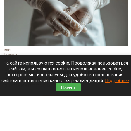
Врач
Нейросети
7 августа 2026 в 13:20
На сайте используются cookie. Продолжая пользоваться
сайтом, вы соглашаетесь на использование cookie,
За последний месяц из жизни ушли не менее
которые мы используем для удобства пользования
пяти сотрудников Киберкомандования США
сайтом и повышения качества рекомендаций.
Подробнее
.
(USCYBERCOM) и специалистов
Принять
аффилированных с ним организаций.
Читать полностью
Жительница Барнаула опасается за свою
квартиру из-за соседей-курильщиков