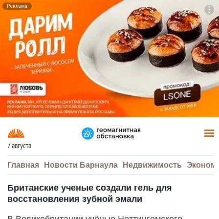
Реклама
To
F7
7 августа
Главная
Новости Барнаула
Недвижимость
Эконом
Британские ученые создали гель для
восстановления зубной эмали
В Великобритании учёные Ноттингемского