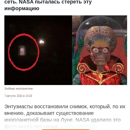
сеть. NASA пыталась стереть эту
информацию
Злобные инопланетяне.
7 августа 2026 в 14:20
Энтузиасты восстановили снимок, который, по их
мнению, доказывает существование
инопланетной базы на Луне. NASA удалило это
фото много лет назад,
сообщает kp.ru.