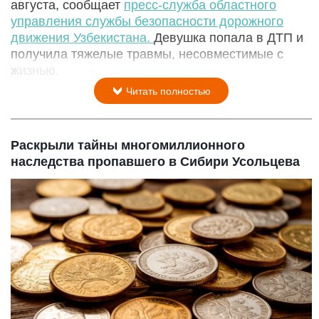
августа, сообщает
пресс-служба областного
управления службы безопасности дорожного
движения Узбекистана.
Девушка попала в ДТП и
получила тяжелые травмы, несовместимые с
жизнью.
Читать полностью
Раскрыли тайны многомиллионного
наследства пропавшего в Сибири Усольцева